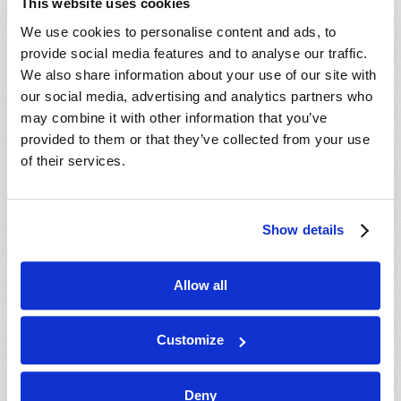
This website uses cookies
- 14 Ago 2026
Mondiale en ligne, CANADA
We use cookies to personalise content and ads, to
- 14 Ago 2026
London, ON, CANADA
provide social media features and to analyse our traffic.
- 15 Ago 2026
Bay Area, CA, USA
We also share information about your use of our site with
our social media, advertising and analytics partners who
- 15 Ago 2026
Cincinnati, OH, USA
may combine it with other information that you’ve
- 15 Ago 2026
Edmundston, NB, CANADA
provided to them or that they’ve collected from your use
Glasgow, Scot, UNITED KINGDOM
of their services.
- 15 Ago 2026
- 16 Ago 2026
Columbus, OH, USA
Show details
- 16 Ago 2026
Mondiale en ligne, CANADA
- 16 Ago 2026
Salinas, CA, USA
Allow all
- 16 Ago 2026
Syracuse, NY, USA
- 21 Ago 2026
Winnipeg, MB, CANADA
Customize
- 22 Ago 2026
Bay Area, CA, USA
- 22 Ago 2026
Columbus, OH, USA
Deny
- 22 Ago 2026