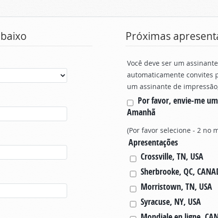
abaixo
Próximas apresent
Você deve ser um assinante
automaticamente convites p
um assinante de impressão, 
Por favor, envie-me um
Amanhã
(Por favor selecione - 2 no
Apresentações
Crossville, TN, USA
Sherbrooke, QC, CANA
Morristown, TN, USA
Syracuse, NY, USA
Mondiale en ligne, C