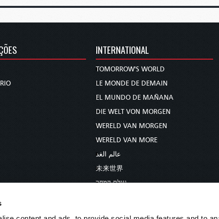
ÇÕES
INTERNATIONAL
TOMORROW'S WORLD
RIO
LE MONDE DE DEMAIN
EL MUNDO DE MAÑANA
DIE WELT VON MORGEN
WERELD VAN MORGEN
WERELD VAN MORE
عالم الغد
未来世界
עולם המחר
कल का विश्व
s
МИР ЗАВТРА
ise content and ads, to provide social media features and to anal