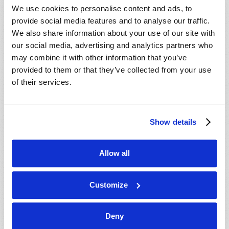
- 29 Ago 2026
Tallahassee, FL, USA
We use cookies to personalise content and ads, to
- 30 Ago 2026
Rapid City, SD, USA
provide social media features and to analyse our traffic.
We also share information about your use of our site with
- 30 Ago 2026
Valdosta, GA, USA
our social media, advertising and analytics partners who
- 04 Set 2026
Mondiale en ligne, CANADA
may combine it with other information that you’ve
- 06 Set 2026
Mondiale en ligne, CANADA
provided to them or that they’ve collected from your use
- 18 Set 2026
of their services.
London, ON, CANADA
- 09 Out 2026
Mondiale en ligne, CANADA
- 10 Out 2026
Calgary, AB, CANADA
Show details
- 10 Out 2026
Cape Town, WC, SOUTH AFRICA
- 11 Out 2026
Mondiale en ligne, CANADA
Allow all
- 16 Out 2026
London, ON, CANADA
- 23 Out 2026
Saint John, NB, CANADA
Customize
- 24 Out 2026
Cape Town, WC, SOUTH AFRICA
- 30 Out 2026
Amherst, NS, CANADA
Deny
- 06 Nov 2026
Kitchener, ON, CANADA