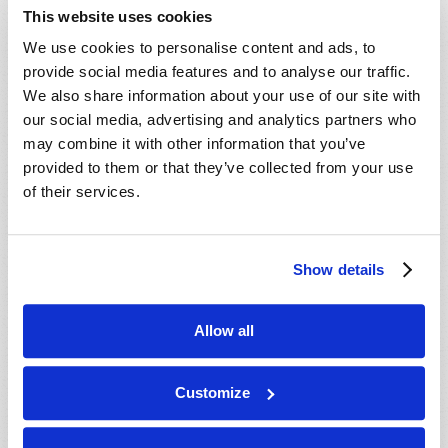
- 23 Ago 2026
Salinas, CA, USA
This website uses cookies
- 29 Ago 2026
Cincinnati, OH, USA
We use cookies to personalise content and ads, to
- 29 Ago 2026
Tallahassee, FL, USA
provide social media features and to analyse our traffic.
We also share information about your use of our site with
- 30 Ago 2026
Rapid City, SD, USA
our social media, advertising and analytics partners who
- 30 Ago 2026
Valdosta, GA, USA
may combine it with other information that you’ve
- 04 Set 2026
Mondiale en ligne, CANADA
provided to them or that they’ve collected from your use
- 06 Set 2026
of their services.
Mondiale en ligne, CANADA
- 18 Set 2026
London, ON, CANADA
- 09 Out 2026
Mondiale en ligne, CANADA
Show details
- 10 Out 2026
Calgary, AB, CANADA
- 10 Out 2026
Cape Town, WC, SOUTH AFRICA
Allow all
- 11 Out 2026
Mondiale en ligne, CANADA
- 16 Out 2026
London, ON, CANADA
Customize
- 23 Out 2026
Saint John, NB, CANADA
- 24 Out 2026
Cape Town, WC, SOUTH AFRICA