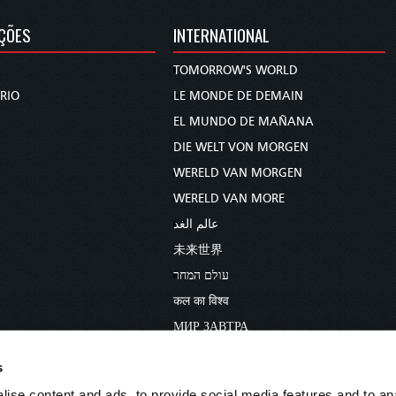
ÇÕES
INTERNATIONAL
TOMORROW'S WORLD
RIO
LE MONDE DE DEMAIN
EL MUNDO DE MAÑANA
DIE WELT VON MORGEN
WERELD VAN MORGEN
WERELD VAN MORE
عالم الغد
未来世界
עולם המחר
कल का विश्व
МИР ЗАВТРА
DUNIA WA KESHO
s
ise content and ads, to provide social media features and to anal