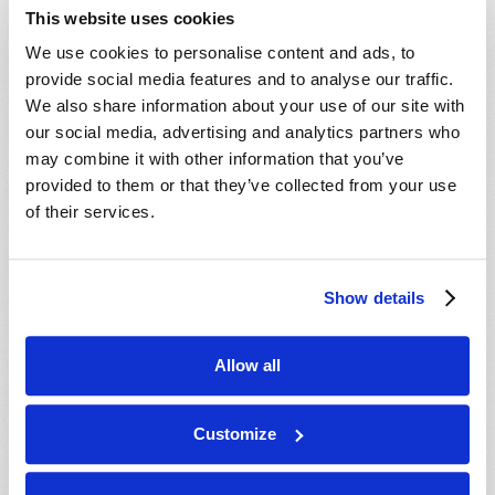
- 23 Ago 2026
Salinas, CA, USA
This website uses cookies
- 29 Ago 2026
Cincinnati, OH, USA
We use cookies to personalise content and ads, to
- 29 Ago 2026
Tallahassee, FL, USA
provide social media features and to analyse our traffic.
We also share information about your use of our site with
- 30 Ago 2026
Rapid City, SD, USA
our social media, advertising and analytics partners who
- 30 Ago 2026
Valdosta, GA, USA
may combine it with other information that you’ve
- 04 Set 2026
Mondiale en ligne, CANADA
provided to them or that they’ve collected from your use
- 06 Set 2026
of their services.
Mondiale en ligne, CANADA
- 18 Set 2026
London, ON, CANADA
- 09 Out 2026
Mondiale en ligne, CANADA
Show details
- 10 Out 2026
Calgary, AB, CANADA
- 10 Out 2026
Cape Town, WC, SOUTH AFRICA
Allow all
- 11 Out 2026
Mondiale en ligne, CANADA
- 16 Out 2026
London, ON, CANADA
Customize
- 23 Out 2026
Saint John, NB, CANADA
- 24 Out 2026
Cape Town, WC, SOUTH AFRICA