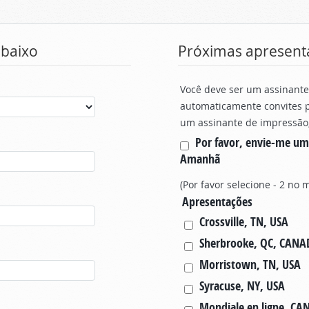
abaixo
Próximas apresent
Você deve ser um assinante
automaticamente convites p
um assinante de impressão, 
Por favor, envie-me um
Amanhã
(Por favor selecione - 2 no
Apresentações
Crossville, TN, USA
Sherbrooke, QC, CANA
Morristown, TN, USA
Syracuse, NY, USA
Mondiale en ligne, C