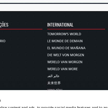
ÇÕES
INTERNATIONAL
TOMORROW'S WORLD
RIO
LE MONDE DE DEMAIN
EL MUNDO DE MAÑANA
DIE WELT VON MORGEN
WERELD VAN MORGEN
WERELD VAN MORE
عالم الغد
未来世界
עולם המחר
कल का विश्व
s
МИР ЗАВТРА
ise content and ads, to provide social media features and to anal