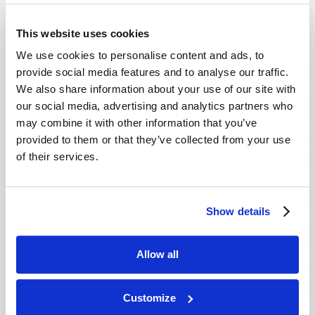
- 22 Ago 2026
Winkler, MB, CANADA
- 23 Ago 2026
Rapid City, SD, USA
This website uses cookies
- 23 Ago 2026
Salinas, CA, USA
We use cookies to personalise content and ads, to
- 29 Ago 2026
Cincinnati, OH, USA
provide social media features and to analyse our traffic.
We also share information about your use of our site with
- 29 Ago 2026
Tallahassee, FL, USA
our social media, advertising and analytics partners who
- 30 Ago 2026
Rapid City, SD, USA
may combine it with other information that you’ve
- 30 Ago 2026
Valdosta, GA, USA
provided to them or that they’ve collected from your use
- 04 Set 2026
of their services.
Mondiale en ligne, CANADA
- 06 Set 2026
Mondiale en ligne, CANADA
- 18 Set 2026
London, ON, CANADA
Show details
- 09 Out 2026
Mondiale en ligne, CANADA
- 10 Out 2026
Calgary, AB, CANADA
Allow all
- 10 Out 2026
Cape Town, WC, SOUTH AFRICA
- 11 Out 2026
Mondiale en ligne, CANADA
Customize
- 16 Out 2026
London, ON, CANADA