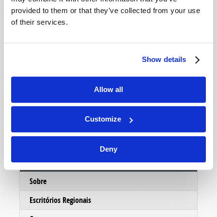
mostrar um pouco mais sobre as pessoas eo
provided to them or that they’ve collected from your use
ministério por trás deste trabalho, nosso
of their services.
departamento de correspondência enviará um
DVD informativo, absolutamente grátis, sem
custo ou obrigação. Esperamos que você
Show details
aproveite o DVD e faremos o possível para
entrar em contato com você em muito em breve.
Allow all
No serviço de Cristo,
O ministério da Igreja Viva de Deus.
Customize
Deny
Conectar
Sobre
Escritórios Regionais