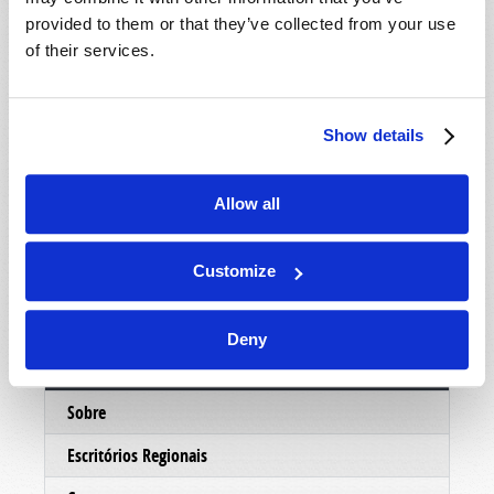
mostrar um pouco mais sobre as pessoas eo
provided to them or that they’ve collected from your use
ministério por trás deste trabalho, nosso
of their services.
departamento de correspondência enviará um
DVD informativo, absolutamente grátis, sem
custo ou obrigação. Esperamos que você
Show details
aproveite o DVD e faremos o possível para
entrar em contato com você em muito em breve.
Allow all
No serviço de Cristo,
O ministério da Igreja Viva de Deus.
Customize
Deny
Conectar
Sobre
Escritórios Regionais