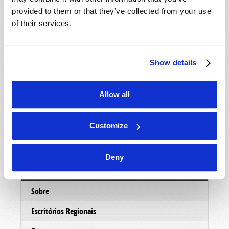
mostrar um pouco mais sobre as pessoas eo
provided to them or that they’ve collected from your use
ministério por trás deste trabalho, nosso
of their services.
departamento de correspondência enviará um
DVD informativo, absolutamente grátis, sem
custo ou obrigação. Esperamos que você
Show details
aproveite o DVD e faremos o possível para
entrar em contato com você em muito em breve.
Allow all
No serviço de Cristo,
O ministério da Igreja Viva de Deus.
Customize
Deny
Conectar
Sobre
Escritórios Regionais