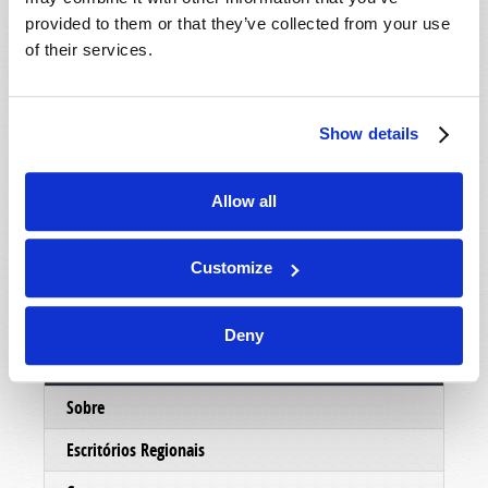
mostrar um pouco mais sobre as pessoas eo
provided to them or that they’ve collected from your use
ministério por trás deste trabalho, nosso
of their services.
departamento de correspondência enviará um
DVD informativo, absolutamente grátis, sem
custo ou obrigação. Esperamos que você
Show details
aproveite o DVD e faremos o possível para
entrar em contato com você em muito em breve.
Allow all
No serviço de Cristo,
O ministério da Igreja Viva de Deus.
Customize
Deny
Conectar
Sobre
Escritórios Regionais