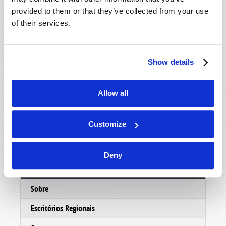
mostrar um pouco mais sobre as pessoas eo
provided to them or that they’ve collected from your use
ministério por trás deste trabalho, nosso
of their services.
departamento de correspondência enviará um
DVD informativo, absolutamente grátis, sem
custo ou obrigação. Esperamos que você
Show details
aproveite o DVD e faremos o possível para
entrar em contato com você em muito em breve.
Allow all
No serviço de Cristo,
O ministério da Igreja Viva de Deus.
Customize
Deny
Conectar
Sobre
Escritórios Regionais