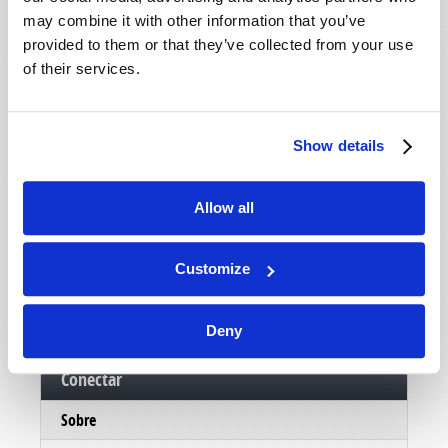
Se você ainda não é um membro, e é um
may combine it with other information that you’ve
residente dos Estados Unidos, então para vos
provided to them or that they’ve collected from your use
mostrar um pouco mais sobre as pessoas eo
of their services.
ministério por trás deste trabalho, nosso
departamento de correspondência enviará um
DVD informativo, absolutamente grátis, sem
Show details
custo ou obrigação. Esperamos que você
aproveite o DVD e faremos o possível para
entrar em contato com você em muito em breve.
Allow all
No serviço de Cristo,
O ministério da Igreja Viva de Deus.
Customize
Deny
Conectar
Sobre