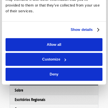
mostrar um pouco mais sobre as pessoas eo
provided to them or that they’ve collected from your use
ministério por trás deste trabalho, nosso
of their services.
departamento de correspondência enviará um
DVD informativo, absolutamente grátis, sem
custo ou obrigação. Esperamos que você
Show details
aproveite o DVD e faremos o possível para
entrar em contato com você em muito em breve.
Allow all
No serviço de Cristo,
O ministério da Igreja Viva de Deus.
Customize
Deny
Conectar
Sobre
Escritórios Regionais