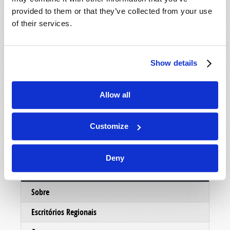
mostrar um pouco mais sobre as pessoas eo
provided to them or that they’ve collected from your use
ministério por trás deste trabalho, nosso
of their services.
departamento de correspondência enviará um
DVD informativo, absolutamente grátis, sem
custo ou obrigação. Esperamos que você
Show details
aproveite o DVD e faremos o possível para
entrar em contato com você em muito em breve.
Allow all
No serviço de Cristo,
O ministério da Igreja Viva de Deus.
Customize
Deny
Conectar
Sobre
Escritórios Regionais