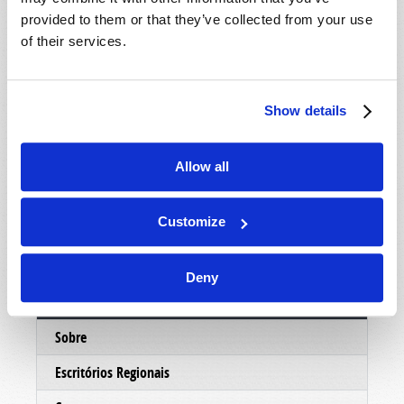
mostrar um pouco mais sobre as pessoas eo
provided to them or that they’ve collected from your use
ministério por trás deste trabalho, nosso
of their services.
departamento de correspondência enviará um
DVD informativo, absolutamente grátis, sem
custo ou obrigação. Esperamos que você
Show details
aproveite o DVD e faremos o possível para
entrar em contato com você em muito em breve.
Allow all
No serviço de Cristo,
O ministério da Igreja Viva de Deus.
Customize
Deny
Conectar
Sobre
Escritórios Regionais