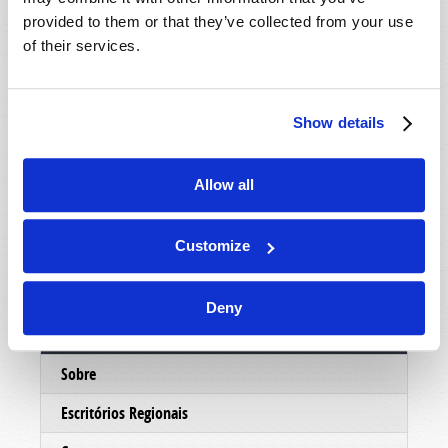
mostrar um pouco mais sobre as pessoas eo
provided to them or that they’ve collected from your use
ministério por trás deste trabalho, nosso
of their services.
departamento de correspondência enviará um
DVD informativo, absolutamente grátis, sem
custo ou obrigação. Esperamos que você
Show details
aproveite o DVD e faremos o possível para
entrar em contato com você em muito em breve.
Allow all
No serviço de Cristo,
O ministério da Igreja Viva de Deus.
Customize
Deny
Conectar
Sobre
Escritórios Regionais