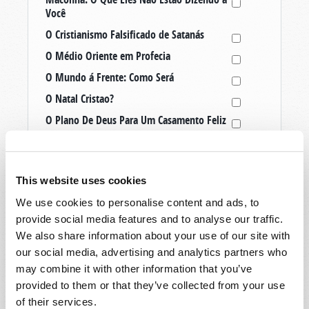
Você
O Cristianismo Falsificado de Satanás
O Médio Oriente em Profecia
O Mundo á Frente: Como Será
O Natal Cristao?
O Plano De Deus Para Um Casamento Feliz
O Que Acontece Quando Você Morre?
O Que É Um Verdadeiro Cristão?
This website uses cookies
O Seu Destino Final
We use cookies to personalise content and ads, to
Onde Está a Verdadeira Igreja de Deus
Hoje?
provide social media features and to analyse our traffic.
We also share information about your use of our site with
Os Dez Mandamentos
our social media, advertising and analytics partners who
Os Dias Santos: O Plano Mestre de Deus
may combine it with other information that you’ve
Os Estados Unidos E A Grã-Bretanha Em
provided to them or that they’ve collected from your use
Profecia
of their services.