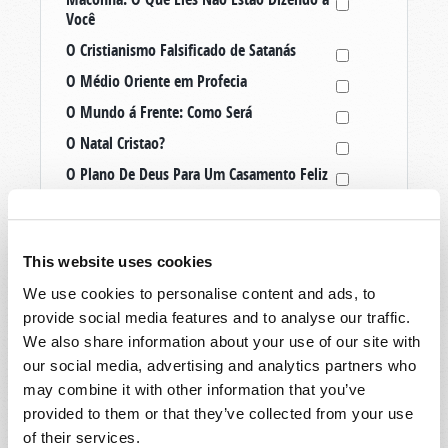
Você
O Cristianismo Falsificado de Satanás
O Médio Oriente em Profecia
O Mundo á Frente: Como Será
O Natal Cristao?
O Plano De Deus Para Um Casamento Feliz
O Que Acontece Quando Você Morre?
O Que É Um Verdadeiro Cristão?
This website uses cookies
O Seu Destino Final
We use cookies to personalise content and ads, to
Onde Está a Verdadeira Igreja de Deus
Hoje?
provide social media features and to analyse our traffic.
We also share information about your use of our site with
Os Dez Mandamentos
our social media, advertising and analytics partners who
Os Dias Santos: O Plano Mestre de Deus
may combine it with other information that you’ve
Os Estados Unidos E A Grã-Bretanha Em
provided to them or that they’ve collected from your use
Profecia
of their services.