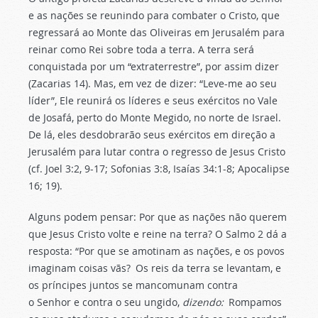
e as nações se reunindo para combater o Cristo, que
regressará ao Monte das Oliveiras em Jerusalém para
reinar como Rei sobre toda a terra. A terra será
conquistada por um “extraterrestre”, por assim dizer
(Zacarias 14). Mas, em vez de dizer: “Leve-me ao seu
líder”, Ele reunirá os líderes e seus exércitos no Vale
de Josafá, perto do Monte Megido, no norte de Israel.
De lá, eles desdobrarão seus exércitos em direção a
Jerusalém para lutar contra o regresso de Jesus Cristo
(cf. Joel 3:2, 9-17; Sofonias 3:8, Isaías 34:1-8; Apocalipse
16; 19).
Alguns podem pensar: Por que as nações não querem
que Jesus Cristo volte e reine na terra? O Salmo 2 dá a
resposta: “Por que se amotinam as nações, e os povos
imaginam coisas vãs?
Os reis da terra se levantam, e
os príncipes juntos se mancomunam contra
o Senhor e contra o seu ungido,
dizendo:
Rompamos