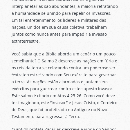
interplanetárias são abundantes, a maioria retratando
a humanidade se unindo para repelir os invasores.
Em tal entretenimento, os líderes e militares das
nações, unidos em sua causa coletiva, trabalham
juntos como nunca antes para impedir a invasão
extraterrestre.
Você sabia que a Bíblia aborda um cenário um pouco
semelhante? O Salmo 2 descreve as nações em fúria e
os reis da terra se colocando contra um poderoso ser
“extraterrestre” vindo com Seu exército para governar
a terra. As nações estão alarmadas e juntam seus
exércitos para guerrear contra este suposto invasor.
Este salmo é citado em Atos 4:25-26. Como você deve
ter imaginado, este “invasor” é Jesus Cristo, o Cordeiro
de Deus, que foi profetizado no Antigo e no Novo
Testamento para regressar à Terra.
O antigo profeta Zacarias descreve a vinda do Senhor