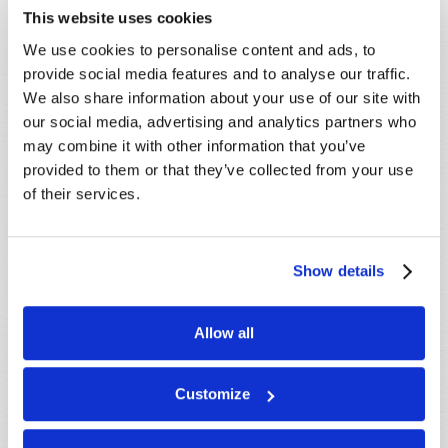
This website uses cookies
Revelado! e A Besta do Apocalipse: Mito, Metáfora ou
Realidade em Breve? pode ajudá-lo em seu estudo do
We use cookies to personalise content and ads, to
fim dos tempos.
provide social media features and to analyse our traffic.
We also share information about your use of our site with
Para saber mais, peça "
Armagedom e Além
",
our social media, advertising and analytics partners who
"
Apocalipse: O Mistério Revelado!
" e "
A Besta do
may combine it with other information that you’ve
Apocalipse: Mito, Metáfora ou Realidade Breve?
". Estes
provided to them or that they’ve collected from your use
guias de estudo gratuitos podem ajudá-lo no seu
of their services.
estudo das profecias bíblicas sobre o fim dos tempos.
Show details
Allow all
COMPARTILHE SEUS PENSAMENTOS
CONOSCO!
Customize
Devido ao volume, talvez não possamos