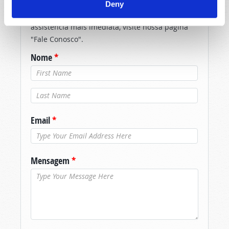
responder prontamente aos envios usando o
Deny
formulário abaixo. Se você precisar de
assistência mais imediata, visite nossa página
"Fale Conosco".
Nome
*
Último nome
*
Email
*
Mensagem
*