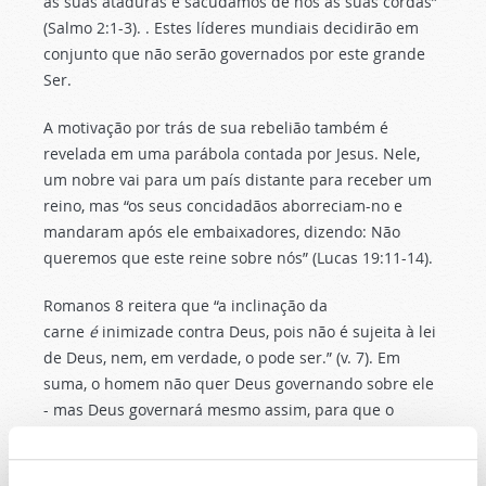
as suas ataduras e sacudamos de nós as suas cordas”
(Salmo 2:1-3). . Estes líderes mundiais decidirão em
conjunto que não serão governados por este grande
Ser.
A motivação por trás de sua rebelião também é
revelada em uma parábola contada por Jesus. Nele,
um nobre vai para um país distante para receber um
reino, mas “os seus concidadãos aborreciam-no e
mandaram após ele embaixadores, dizendo: Não
queremos que este reine sobre nós” (Lucas 19:11-14).
Romanos 8 reitera que “a inclinação da
carne
é
inimizade contra Deus, pois não é sujeita à lei
de Deus, nem, em verdade, o pode ser.” (v. 7). Em
suma, o homem não quer Deus governando sobre ele
- mas Deus governará mesmo assim, para que o
homem não se destrua.
Lendo Armageddon e Além, Apocalipse: O Mistério