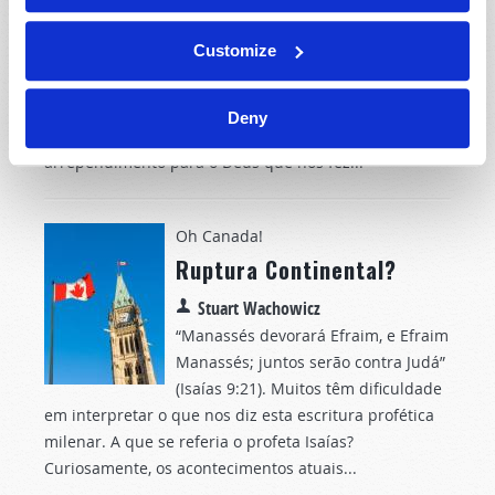
Gerald E. Weston
Os Estados Unidos estão a celebrar o
Customize
seu 250º aniversário, e tem sido uma
viagem e tanto. Mas quantos mais
aniversários irão desfrutar? Não muitos, lamento dizer
Deny
— a não ser que nos voltemos em sincero
arrependimento para o Deus que nos fez...
Oh Canada!
Ruptura Continental?
Stuart Wachowicz
“Manassés devorará Efraim, e Efraim
Manassés; juntos serão contra Judá”
(Isaías 9:21). Muitos têm dificuldade
em interpretar o que nos diz esta escritura profética
milenar. A que se referia o profeta Isaías?
Curiosamente, os acontecimentos atuais...