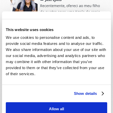
Recentemente, ofereci ao meu filho
de quatro anos uma tigela de canja
de galinha com massa para o almoço — as sobras da
noite anterior. Quando colocou uma tigela na mesa à
This website uses cookies
sua frente, perguntou sinceramente: "Papá, esta é a
minha sopa do ano...
We use cookies to personalise content and ads, to
provide social media features and to analyse our traffic.
We also share information about your use of our site with
Watch and Warn
our social media, advertising and analytics partners who
Notícias em Destaque
may combine it with other information that you’ve
provided to them or that they’ve collected from your use
Editorial Staff
of their services.
Aliados a Abandonar os
Estados Unidos
Show details
Personal
De 1776 a 2026
Allow all