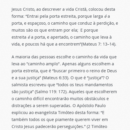
Jesus Cristo, ao descrever a vida Cristã, colocou desta
forma: “Entrai pela porta estreita, porque larga
é
a
porta, e espaçoso, o caminho que conduz à perdição, e
muitos são os que entram por ela;
E porque
estreita
é
a porta, e apertado, o caminho que leva à
vida, e poucos há que a encontrem”(Mateus 7: 13–14).
A maioria das pessoas escolhe o caminho da vida que
leva ao "caminho amplo". Apenas alguns escolhem a
porta estreita, que é “buscar primeiro o reino de Deus
e a sua justiça” (Mateus 6:33). O que é “justiça”? O
salmista escreveu que “todos os teus mandamentos
são justiça” (Salmo 119: 172). Aqueles que escolherem
o caminho difícil encontrarão muitos obstáculos e
distrações a serem superadas. O Apóstolo Paulo
explicou ao evangelista Timóteo desta forma: “E
também todos os que piamente querem viver em
Cristo Jesus padecerão perseguições.” (2 Timóteo