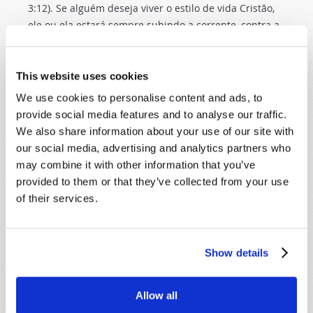
3:12). Se alguém deseja viver o estilo de vida Cristão,
ele ou ela estará sempre subindo a corrente, contra a
corrente. Como Cristão, não se pode acompanhar o
fluxo.
This website uses cookies
Os muitos projetos que empreendemos em minha
We use cookies to personalise content and ads, to
juventude exigiram que permanecêssemos com eles
provide social media features and to analyse our traffic.
até que fossem concluídos. O mesmo princípio se
We also share information about your use of our site with
aplica à vida Cristã. Jesus disse que “quem perseverar
our social media, advertising and analytics partners who
até ao fim, esse será salvo.” (Marcos 13:13). A
may combine it with other information that you’ve
transmissão, a revista e os guias de estudo do Mundo
provided to them or that they’ve collected from your use
De Amanhã sobre tópicos bíblicos estão disponíveis
of their services.
gratuitamente para ajudá-lo a atravessar o "caminho
estreito". Eles estão disponíveis aqui e valem bem o
esforço. '
Show details
Se fosse fácil, todos o fariam - mas muito poucos o
fazem.
Allow all