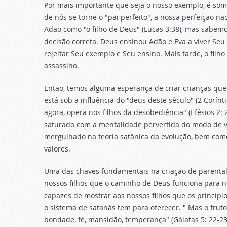
Por mais importante que seja o nosso exemplo, é s
de nós se torne o "pai perfeito", a nossa perfeição nã
Adão como "o filho de Deus" (Lucas 3:38), mas sabem
decisão correta. Deus ensinou Adão e Eva a viver Seu
rejeitar Seu exemplo e Seu ensino. Mais tarde, o filh
assassino.
Então, temos alguma esperança de criar crianças q
está sob a influência do "deus deste século" (2 Corínti
agora, opera nos filhos da desobediência" (Efésios 2
saturado com a mentalidade pervertida do modo de v
mergulhado na teoria satânica da evolução, bem co
valores.
Uma das chaves fundamentais na criação de parenta
nossos filhos que o caminho de Deus funciona para n
capazes de mostrar aos nossos filhos que os princípi
o sistema de satanás tem para oferecer. " Mas o fruto
bondade, fé, mansidão, temperança" (Gálatas 5: 22-23