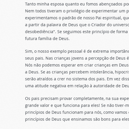
Tanto minha esposa quanto eu fomos abençoados por 
Nem todos tiveram o privilégio de experimentar um 
experimentamos o padrão de nosso Pai espiritual, qu
a partir da palavra de Deus que o Criador do univers
desobediência". Se seguimos este princípio de forma
futura família de Deus.
Sim, o nosso exemplo pessoal é de extrema importânci
seus pais. Nas crianças jovens a percepção de Deus 
Nós não podemos esperar em criar crianças em Deus 
a Deus. Se as crianças percebem intolerância, hipocr
serão atraídos a crer no sistema dos pais. Em vez dis
uma atitude negativa em relação à autoridade de Deu
Os pais precisam provar completamente, na sua exper
grande valor e que funciona para eles! Se não tiver
princípios de Deus funcionam para nós, como vamos c
princípios de Deus que ensinamos são bons para ele