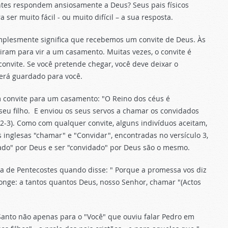
entes respondem ansiosamente a Deus? Seus pais físicos
 muito fácil - ou muito difícil – a sua resposta.
plesmente significa que recebemos um convite de Deus. Às
iram para vir a um casamento. Muitas vezes, o convite é
 convite. Se você pretende chegar, você deve deixar o
será guardado para você.
m convite para um casamento: "O Reino dos céus é
seu filho. E enviou os seus servos a chamar os convidados
 2-3). Como com qualquer convite, alguns indivíduos aceitam,
inglesas "chamar" e "Convidar", encontradas no versículo 3,
ado" por Deus e ser "convidado" por Deus são o mesmo.
ia de Pentecostes quando disse: " Porque a promessa vos diz
o longe: a tantos quantos Deus, nosso Senhor, chamar "(Actos
anto não apenas para o "Você" que ouviu falar Pedro em