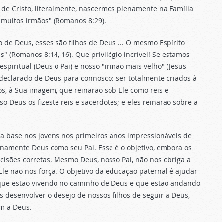
de Cristo, literalmente, nascermos plenamente na Família
e muitos irmãos" (Romanos 8:29).
o de Deus, esses são filhos de Deus ... O mesmo Espírito
s" (Romanos 8:14, 16). Que privilégio incrível! Se estamos
espiritual (Deus o Pai) e nosso "irmão mais velho" (Jesus
declarado de Deus para connosco: ser totalmente criados à
os, à Sua imagem, que reinarão sob Ele como reis e
so Deus os fizeste reis e sacerdotes; e eles reinarão sobre a
 uma base nos jovens nos primeiros anos impressionáveis de
enamente Deus como seu Pai. Esse é o objetivo, embora os
cisões corretas. Mesmo Deus, nosso Pai, não nos obriga a
 Ele não nos força. O objetivo da educação paternal é ajudar
s que estão vivendo no caminho de Deus e que estão andando
s desenvolver o desejo de nossos filhos de seguir a Deus,
am a Deus.