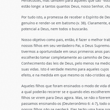
Pentecostes, mas também para aqueles que são "vossos 
estão longe: a tantos quantos Deus, nosso Senhor, c
Por tudo isto, a promessa de receber o Espírito de D
genuíno e render-se em batismo (v. 38). Claramente, 
potencial a Deus, nem todos o buscarão.
Nosso objetivo como pais, então, é fazer o melhor tr
nossos filhos em seu verdadeiro Pai, o Deus Supre
tivermos a oportunidade em seus primeiros anos para
escolherão tomar completamente ao caminho de Deus
Conhecimento das leis de Deus, pelo menos na medid
suas vidas. Isto é verdade mesmo para aqueles cujos 
efeito, e na medida em que mesmo os não-cristãos apl
Aqueles filhos que foram ensinados o modo de vida 
a qual poderão recorrer se e quando eles escolherem
filhos se virem para Deus agora. Mas, se não o fiz
passamos ensinando-os (Deuteronômio 6: 4-7), todo 
nossos filhos não se perderá. Eles terão uma base po