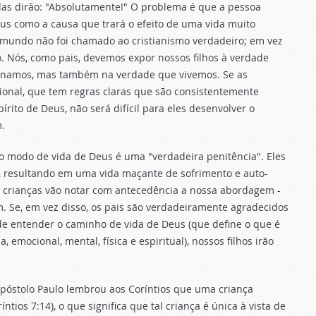
 elas dirão: "Absolutamente!" O problema é que a pessoa
us como a causa que trará o efeito de uma vida muito
o mundo não foi chamado ao cristianismo verdadeiro; em vez
o. Nós, como pais, devemos expor nossos filhos à verdade
nsinamos, mas também na verdade que vivemos. Se as
onal, que tem regras claras que são consistentemente
rito de Deus, não será difícil para eles desenvolver o
.
o modo de vida de Deus é uma "verdadeira penitência". Eles
, resultando em uma vida maçante de sofrimento e auto-
a crianças vão notar com antecedência a nossa abordagem -
 Se, em vez disso, os pais são verdadeiramente agradecidos
 entender o caminho de vida de Deus (que define o que é
 emocional, mental, física e espiritual), nossos filhos irão
apóstolo Paulo lembrou aos Coríntios que uma criança
tios 7:14), o que significa que tal criança é única à vista de