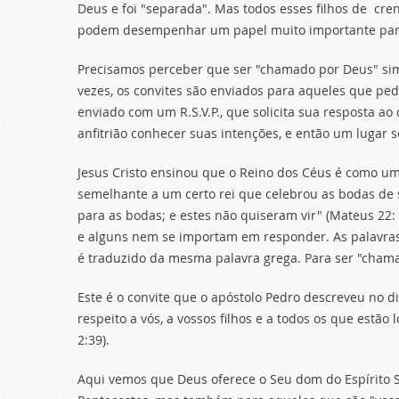
Deus e foi "separada". Mas todos esses filhos de cr
podem desempenhar um papel muito importante para ser
Precisamos perceber que ser "chamado por Deus" sim
vezes, os convites são enviados para aqueles que ped
enviado com um R.S.V.P., que solicita sua resposta ao
anfitrião conhecer suas intenções, e então um lugar 
Jesus Cristo ensinou que o Reino dos Céus é como u
semelhante a um certo rei que celebrou as bodas de 
para as bodas; e estes não quiseram vir" (Mateus 22:
e alguns nem se importam em responder. As palavras 
é traduzido da mesma palavra grega. Para ser "cham
Este é o convite que o apóstolo Pedro descreveu no d
respeito a vós, a vossos filhos e a todos os que estã
2:39).
Aqui vemos que Deus oferece o Seu dom do Espírito S