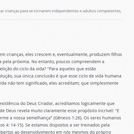
riar crianças para se tornarem independentes e adultos competentes,
em crianças, eles crescem e, eventualmente, produzem filhos
ída pela próxima. No entanto, poucos compreendem a
etição do ciclo da vida? "Para aqueles que estão
lução, sua única conclusão é que esse ciclo de vida humana
vida não tem significado, eles acreditam; que simplesmente
xistência do Deus Criador, acreditamos logicamente que
de Deus revela muito claramente esse propósito incrível: "E
rme a nossa semelhança" (Gênesis 1:26). Os seres humanos
s 4: 14-15). Se estamos dispostos a ser treinados pela
 e abertos ao desenvolvimento em nós mesmos do próprio