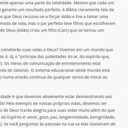
omente apenas uma parte da totalidade. Mesmo que cada um
o garante um resultado perfeito. A Bíblia claramente fala de
os que Deus recusou-se a forçar Adão e Eva a tomar uma
 modo de vida, mas o pai perfeito teve filhos que escolheram
o de Deus (Adão) criou um filho (Cain) que se tornou um
ue cometerão suas vidas a Deus? Vivemos em um mundo que
os 4: 4), o "príncipe das potestades do ar, do espírito que,
: 2). Os meios de comunicação de entretenimento está
ida de Satanás. O sistema educacional deste mundo está
mo numa erosão contínua de qualquer senso de moral ou
lidade é que devemos ativamente estar demonstrando aos
ós! Pelo exemplo de nossas próprias vidas, devemos ser
os de Deus trarão alegria para suas vidas muito além do que
 do Espírito é: amor, gozo, paz, longanimidade, benignidade,
). Se você perguntar às pessoas na rua se elas Gostariam de