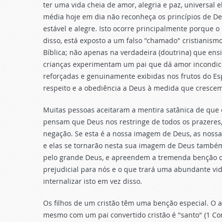
ter uma vida cheia de amor, alegria e paz, universal
média hoje em dia não reconheça os princípios de De
estável e alegre. Isto ocorre principalmente porque 
disso, está exposto a um falso "chamado" cristianism
Bíblica; não apenas na verdadeira (doutrina) que e
crianças experimentam um pai que dá amor incondici
reforçadas e genuinamente exibidas nos frutos do Espí
respeito e a obediência a Deus à medida que crescem
Muitas pessoas aceitaram a mentira satânica de que 
pensam que Deus nos restringe de todos os prazeres
negação. Se esta é a nossa imagem de Deus, as noss
e elas se tornarão nesta sua imagem de Deus também.
pelo grande Deus, e apreendem a tremenda benção de
prejudicial para nós e o que trará uma abundante vida,
internalizar isto em vez disso.
Os filhos de um cristão têm uma benção especial. O 
mesmo com um pai convertido cristão é "santo" (1 Corín