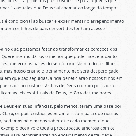
filhos" - a prole dos pais cristãos - e para aqueles que "
hamar " - aqueles que Deus vai chamar ao longo do tempo.
eus é condicional ao buscar e experimentar o arrependimento
embora os filhos de pais convertidos tenham acesso
abalho que possamos fazer ao transformar os corações dos
mo. Queremos moldá-los o melhor que pudermos, enquanto
 estabelecer as bases do seu futuro. Nem todos os filhos
, mas nosso ensino e treinamento não sera desperdiçado!
a em que são seguidas, ainda beneficiarão nossos filhos em
pais não são cristãos. As leis de Deus operam por causa e
icam as leis espirituais de Deus, terão vidas melhores.
de Deus em suas infâncias, pelo menos, teram uma base por
. Claro, os pais cristãos esperam e rezam para que nossos
erem, podemos pelo menos saber que cada momento que
o exemplo positivo e toda a preocupação amorosa com os
sitiva para recorrer antes do encerramento desta idade,