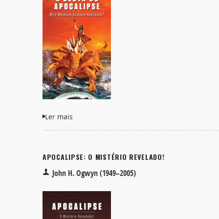
Ler mais
acerca de A Besta Do Apocalipse: Mito Metá
APOCALIPSE: O MISTÉRIO REVELADO!
John H. Ogwyn (1949–2005)