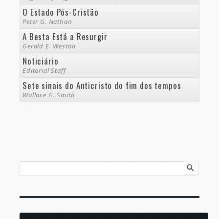
O Estado Pós-Cristão
Peter G. Nathan
A Besta Está a Resurgir
Gerald E. Weston
Noticiário
Editorial Staff
Sete sinais do Anticristo do fim dos tempos
Wallace G. Smith