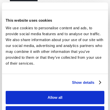
This website uses cookies
COMPARTILHE SEUS PENSAMENTOS
We use cookies to personalise content and ads, to
CONOSCO!
provide social media features and to analyse our traffic.
We also share information about your use of our site with
Devido ao volume, talvez não possamos
our social media, advertising and analytics partners who
responder prontamente aos envios usando o
may combine it with other information that you’ve
formulário abaixo. Se você precisar de
provided to them or that they’ve collected from your use
assistência mais imediata, visite nossa página
of their services.
"Fale Conosco".
Nome
*
Show details
Último nome
*
Allow all
Email
*