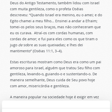
Deus do Antigo Testamento, também lidou com Israel
com muita gentileza, como o profeta Oséias
descreveu: “Quando Israel era menino, eu o amei; e do
Egito chamei a meu filho... Ensinei a andar a Efraim;
tomei-os pelos seus braços, mas não conheceram que
eu os curava.
Atraí-os com cordas humanas, com
cordas de amor; e fui para eles como os que tiram o
jugo
de
sobre as suas queixadas; e lhes dei
mantimento” (Oséias 11:1, 3–4).
Estas escrituras mostram como Deus era como um pai
amoroso para Israel, alguém que tratou Seu filho com
gentileza, levando-o, guiando-o e sustentando-o. De
maneira semelhante, Deus cuida de Seu povo hoje
com amor, misericórdia e gentileza.
A maneira popular na sociedade hoje é exigir em vez
de ceder, gritar em vez de falar baixinho, ser agressivo
em vez de educado e agir com descaramento e