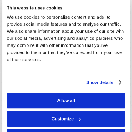
impetuosidade em vez de gentileza e bondade. Os
This website uses cookies
Cristãos devem resistir a estas tendências,
We use cookies to personalise content and ads, to
esforçando-se para imitar os muitos traços de caráter
provide social media features and to analyse our traffic.
maravilhosos de Jesus Cristo e seguindo as instruções
We also share information about your use of our site with
do Apóstolo Paulo aos Cristãos há muito tempo: “Seja
our social media, advertising and analytics partners who
a vossa equidade notória a todos os homens”
may combine it with other information that you’ve
(Filipenses 4:5).
provided to them or that they’ve collected from your use
Se você quiser ler mais sobre os frutos de um
of their services.
verdadeiro Cristão, peça nosso livreto gratuito O Que É
Um Verdadeiro Cristão?
Show details
Allow all
COMPARTILHE SEUS PENSAMENTOS
Customize
CONOSCO!