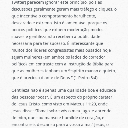
Twitter) parecem ignorar este princípio, pois as
discussões geralmente geram mais tráfego e cliques, o
que incentiva o comportamento barulhento,
descarado e extremo. Isto é lamentável porque os
poucos políticos que exibem moderação, modos
suaves e gentileza não recebem a publicidade
necessária para ter sucesso. É interessante que
muitos dos líderes congressistas mais ousados hoje
sejam mulheres (em ambos os lados do corredor
político), em contraste com a instrução da Bíblia para
que as mulheres tenham um “espírito manso e quieto,
que é precioso diante de Deus ” (1 Pedro 3:4).
Gentileza não é apenas uma qualidade boa e educada
das pessoas “boas”. É um aspecto do próprio caráter
de Jesus Cristo, como visto em Mateus 11:29, onde
Jesus disse: “Tomai sobre vós o meu jugo, e aprendei
de mim, que sou manso e humilde de coração, e
encontrareis descanso para a vossa alma.” Jesus, o