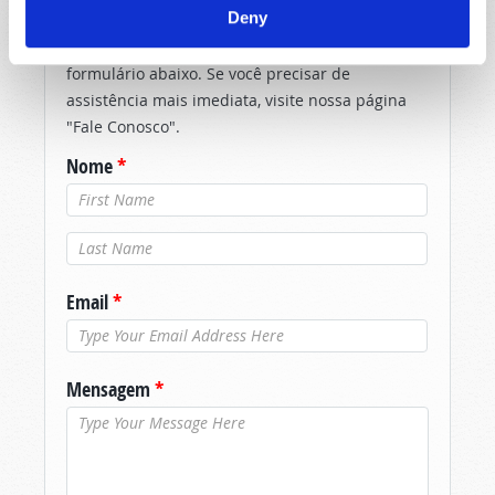
Deny
Devido ao volume, talvez não possamos
responder prontamente aos envios usando o
formulário abaixo. Se você precisar de
assistência mais imediata, visite nossa página
"Fale Conosco".
Nome
*
Último nome
*
Email
*
Mensagem
*