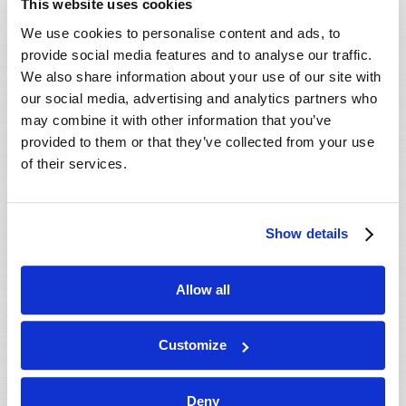
This website uses cookies
We use cookies to personalise content and ads, to
provide social media features and to analyse our traffic.
We also share information about your use of our site with
Você realmente teme a Deus?
our social media, advertising and analytics partners who
may combine it with other information that you’ve
provided to them or that they’ve collected from your use
of their services.
Show details
Allow all
SOLIDÃO: A NOVA EPIDEMIA?
Customize
Deny