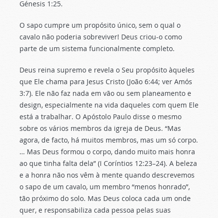
Génesis 1:25.
O sapo cumpre um propósito único, sem o qual o
cavalo não poderia sobreviver! Deus criou-o como
parte de um sistema funcionalmente completo.
Deus reina supremo e revela o Seu propósito àqueles
que Ele chama para Jesus Cristo (João 6:44; ver Amós
3:7). Ele não faz nada em vão ou sem planeamento e
design, especialmente na vida daqueles com quem Ele
está a trabalhar. O Apóstolo Paulo disse o mesmo
sobre os vários membros da igreja de Deus. “Mas
agora, de facto, há muitos membros, mas um só corpo.
… Mas Deus formou o corpo, dando muito mais honra
ao que tinha falta dela” (I Coríntios 12:23–24). A beleza
e a honra não nos vêm à mente quando descrevemos
o sapo de um cavalo, um membro “menos honrado”,
tão próximo do solo. Mas Deus coloca cada um onde
quer, e responsabiliza cada pessoa pelas suas