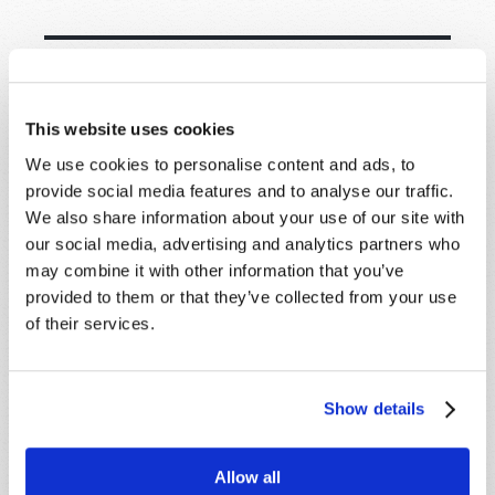
COMPARTILHE SEUS PENSAMENTOS
This website uses cookies
CONOSCO!
We use cookies to personalise content and ads, to
provide social media features and to analyse our traffic.
Devido ao volume, talvez não possamos
We also share information about your use of our site with
responder prontamente aos envios usando o
our social media, advertising and analytics partners who
formulário abaixo. Se você precisar de
may combine it with other information that you’ve
assistência mais imediata, visite nossa página
provided to them or that they’ve collected from your use
"Fale Conosco".
of their services.
Nome
*
Show details
Último nome
*
Email
*
Allow all