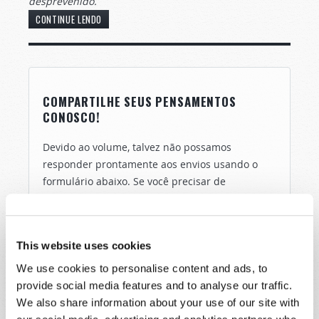
desprevenido.
CONTINUE LENDO
COMPARTILHE SEUS PENSAMENTOS
CONOSCO!
Devido ao volume, talvez não possamos
responder prontamente aos envios usando o
formulário abaixo. Se você precisar de
assistência mais imediata, visite nossa página
"Fale Conosco".
Nome
*
This website uses cookies
We use cookies to personalise content and ads, to
provide social media features and to analyse our traffic.
Último nome
*
We also share information about your use of our site with