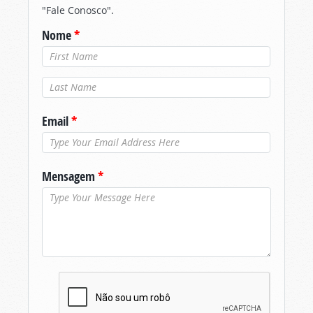
"Fale Conosco".
Nome
*
Último nome
*
Email
*
Mensagem
*