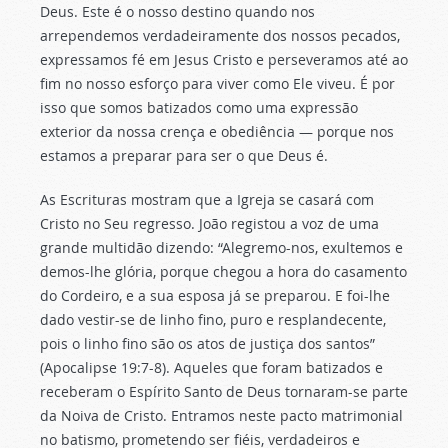
Deus. Este é o nosso destino quando nos
arrependemos verdadeiramente dos nossos pecados,
expressamos fé em Jesus Cristo e perseveramos até ao
fim no nosso esforço para viver como Ele viveu. É por
isso que somos batizados como uma expressão
exterior da nossa crença e obediência — porque nos
estamos a preparar para ser o que Deus é.
As Escrituras mostram que a Igreja se casará com
Cristo no Seu regresso. João registou a voz de uma
grande multidão dizendo: “Alegremo-nos, exultemos e
demos-lhe glória, porque chegou a hora do casamento
do Cordeiro, e a sua esposa já se preparou. E foi-lhe
dado vestir-se de linho fino, puro e resplandecente,
pois o linho fino são os atos de justiça dos santos”
(Apocalipse 19:7-8). Aqueles que foram batizados e
receberam o Espírito Santo de Deus tornaram-se parte
da Noiva de Cristo. Entramos neste pacto matrimonial
no batismo, prometendo ser fiéis, verdadeiros e