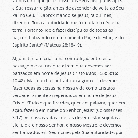
Vamos ler o que Jesus disse aos Seus discípulos após
a Sua ressurreição, antes de ascender de volta ao Seu
Pai no Céu. “E, aproximando-se Jesus, falou-lhes,
dizendo: ‘Toda a autoridade me foi dada no céu e na
terra. Portanto, ide e fazei discípulos de todas as
nações, batizando-os em nome do Pai, e do Filho, e do
Espírito Santo’” (Mateus 28:18-19).
Alguns tentam criar uma contradição entre esta
passagem e outras que dizem que devemos ser
batizados em nome de Jesus Cristo (Atos 2:38; 8:16;
10:48). Mas não há contradição alguma — devemos
fazer todas as coisas na nossa vida como Cristãos
verdadeiramente arrependidos em nome de Jesus
Cristo. “Tudo o que fizerdes, quer em palavra, quer em
ação, fazei-o em nome do Senhor Jesus” (Colossenses
3:17). As nossas vidas inteiras devem estar sujeitas a
Ele. Ele é o nosso Senhor, o nosso Mestre, e devemos
ser batizados em Seu nome, pela Sua autoridade, por