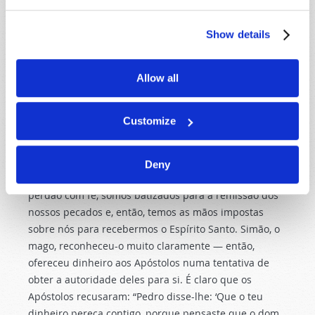
Espírito Santo, pois ainda não tinha descido sobre
nenhum deles; tinham sido apenas batizados em
Show details
nome do Senhor Jesus. Então, Pedro e João
impuseram-lhes as mãos, e eles receberam o Espírito
Allow all
Santo (Atos 8:14-17).
Foi só depois de lhes terem imposto as mãos em
Customize
oração que essas pessoas receberam o Espírito Santo.
É assim que todos o recebem — não apenas
acreditando no coração. Arrependemo-nos dos nossos
Deny
pecados em obediência a Jesus Cristo, pedimos o Seu
perdão com fé, somos batizados para a remissão dos
nossos pecados e, então, temos as mãos impostas
sobre nós para recebermos o Espírito Santo. Simão, o
mago, reconheceu-o muito claramente — então,
ofereceu dinheiro aos Apóstolos numa tentativa de
obter a autoridade deles para si. É claro que os
Apóstolos recusaram: “Pedro disse-lhe: ‘Que o teu
dinheiro pereça contigo, porque pensaste que o dom