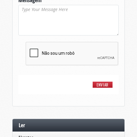
Mensagem
*
Ler