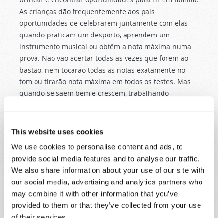
As crianças dão frequentemente aos pais
oportunidades de celebrarem juntamente com elas
quando praticam um desporto, aprendem um
instrumento musical ou obtêm a nota máxima numa
prova. Não vão acertar todas as vezes que forem ao
bastão, nem tocarão todas as notas exatamente no
tom ou tirarão nota máxima em todos os testes. Mas
quando se saem bem e crescem, trabalhando
arduamente e alcançando os seus objetivos, isso
merece elogios e celebração! E quando tentam e não
conseguem, ainda precisam de encorajamento.
This website uses cookies
We use cookies to personalise content and ads, to
Os pais devem também mostrar aos seus filhos como
provide social media features and to analyse our traffic.
se divertir de forma genuína e saudável num mundo
We also share information about your use of our site with
que muitas vezes equipara a diversão ao pecado.
our social media, advertising and analytics partners who
Existem muitas boas formas de brincar, rir e divertir-
may combine it with other information that you’ve
se sem infringir a lei de Deus. Os pais devem
provided to them or that they’ve collected from your use
aproveitar a oportunidade para mostrar aos seus
of their services.