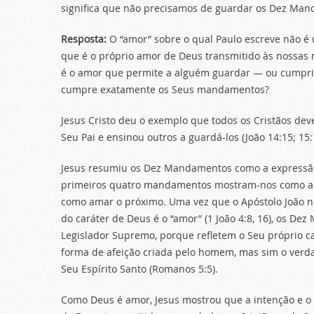
significa que não precisamos de guardar os Dez Ma
Resposta:
O “amor” sobre o qual Paulo escreve não é
que é o próprio amor de Deus transmitido às nossas m
é o amor que permite a alguém guardar — ou cumpr
cumpre exatamente os Seus mandamentos?
Jesus Cristo deu o exemplo que todos os Cristãos de
Seu Pai e ensinou outros a guardá-los (João 14:15; 15
Jesus resumiu os Dez Mandamentos como a expressão
primeiros quatro mandamentos mostram-nos como am
como amar o próximo. Uma vez que o Apóstolo João no
do caráter de Deus é o “amor” (1 João 4:8, 16), os D
Legislador Supremo, porque refletem o Seu próprio c
forma de afeição criada pelo homem, mas sim o verd
Seu Espírito Santo (Romanos 5:5).
Como Deus é amor, Jesus mostrou que a intenção e o p