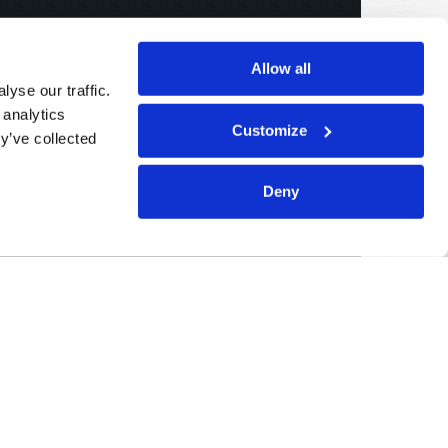
Allow all
yse our traffic.
 analytics
Customize
y’ve collected
Deny
Patrocinado Por:
Living Church of God