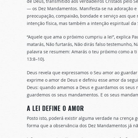
de Deus, transmitido aos verdadeiros Cristãos pelo S
— os Dez Mandamentos. Manifesta-se na adoração e no
preocupação, compaixão, bondade e serviço aos que 
intenção física, mas também a intenção espiritual da 
“Aquele que ama o próximo cumpriu a lei”, explica P
matarás, Não furtarás, Não dirás falso testemunho, 
palavra se resumem: Amarás o teu próximo como a ti
13:8–10).
Deus revela que expressamos o Seu amor ao guardar
exprime o amor de Deus e definiu esse amor da segu
Deus: quando amamos a Deus e guardamos os seus m
guardemos os seus mandamentos. E os seus mandam
A LEI DEFINE O AMOR
Posto isto, poderá existir alguma verdade na crença 
forma que a observância dos Dez Mandamentos já nã