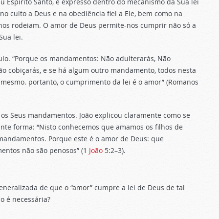
eu Espírito Santo, é expresso dentro do mecanismo da Sua lei
 culto a Deus e na obediência fiel a Ele, bem como na
nos rodeiam. O amor de Deus permite-nos cumprir não só a
Sua lei.
aulo. “Porque os mandamentos: Não adulterarás, Não
Não cobiçarás, e se há algum outro mandamento, todos nesta
 mesmo. portanto, o cumprimento da lei é o amor” (Romanos
 os Seus mandamentos. João explicou claramente como se
inte forma: “Nisto conhecemos que amamos os filhos de
andamentos. Porque este é o amor de Deus: que
entos não são penosos” (1
João
5:2–3).
generalizada de que o “amor” cumpre a lei de Deus de tal
o é necessária?