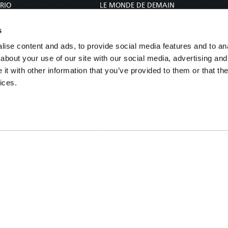
RIO
LE MONDE DE DEMAIN
EL MUNDO DE MAÑANA
s
DIE WELT VON MORGEN
ise content and ads, to provide social media features and to anal
WERELD VAN MORGEN
about your use of our site with our social media, advertising and
WERELD VAN MORE
t with other information that you’ve provided to them or that the
عالم الغد
ices.
未来世界
עולם המחר
कल का विश्व
МИР ЗАВТРА
DUNIA WA KESHO