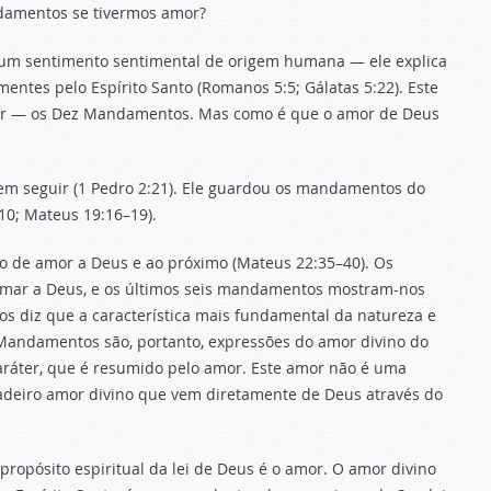
ndamentos se tivermos amor?
 um sentimento sentimental de origem humana — ele explica
entes pelo Espírito Santo (Romanos 5:5; Gálatas 5:22). Este
ir — os Dez Mandamentos. Mas como é que o amor de Deus
vem seguir (1 Pedro 2:21). Ele guardou os mandamentos do
:10; Mateus 19:16–19).
 de amor a Deus e ao próximo (Mateus 22:35–40). Os
ar a Deus, e os últimos seis mandamentos mostram-nos
s diz que a característica mais fundamental da natureza e
ez Mandamentos são, portanto, expressões do amor divino do
aráter, que é resumido pelo amor. Este amor não é uma
adeiro amor divino que vem diretamente de Deus através do
ropósito espiritual da lei de Deus é o amor. O amor divino