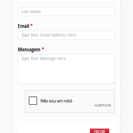
Último nome
*
Email
*
Mensagem
*