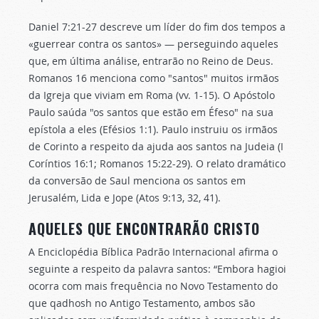
Daniel 7:21-27 descreve um líder do fim dos tempos a
«guerrear contra os santos» — perseguindo aqueles
que, em última análise, entrarão no Reino de Deus.
Romanos 16 menciona como "santos" muitos irmãos
da Igreja que viviam em Roma (vv. 1-15). O Apóstolo
Paulo saúda "os santos que estão em Éfeso" na sua
epístola a eles (Efésios 1:1). Paulo instruiu os irmãos
de Corinto a respeito da ajuda aos santos na Judeia (I
Coríntios 16:1; Romanos 15:22-29). O relato dramático
da conversão de Saul menciona os santos em
Jerusalém, Lida e Jope (Atos 9:13, 32, 41).
AQUELES QUE ENCONTRARÃO CRISTO
A Enciclopédia Bíblica Padrão Internacional afirma o
seguinte a respeito da palavra santos: “Embora hagioi
ocorra com mais frequência no Novo Testamento do
que qadhosh no Antigo Testamento, ambos são