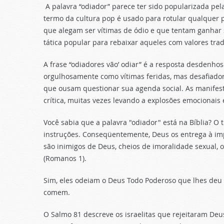
A palavra “odiador” parece ter sido popularizada pel
termo da cultura pop é usado para rotular qualquer 
que alegam ser vítimas de ódio e que tentam ganhar s
tática popular para rebaixar aqueles com valores trad
A frase “odiadores vão’ odiar” é a resposta desdenh
orgulhosamente como vítimas feridas, mas desafiador
que ousam questionar sua agenda social. As manifest
crítica, muitas vezes levando a explosões emocionais e
Você sabia que a palavra "odiador" está na Bíblia? O
instruções. Conseqüentemente, Deus os entrega à impu
são inimigos de Deus, cheios de imoralidade sexual,
(Romanos 1).
Sim, eles odeiam o Deus Todo Poderoso que lhes deu 
comem.
O Salmo 81 descreve os israelitas que rejeitaram De