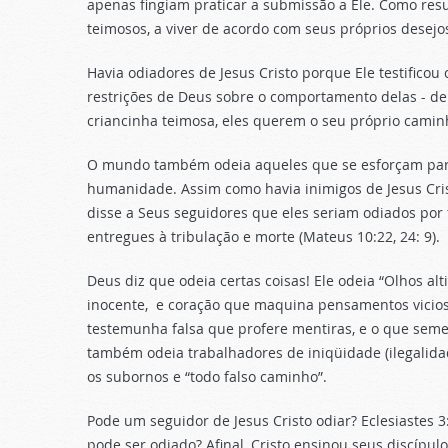
apenas fingiam praticar a submissão a Ele. Como res
teimosos, a viver de acordo com seus próprios desejos
Havia odiadores de Jesus Cristo porque Ele testifico
restrições de Deus sobre o comportamento delas - 
criancinha teimosa, eles querem o seu próprio camin
O mundo também odeia aqueles que se esforçam para
humanidade. Assim como havia inimigos de Jesus Crist
disse a Seus seguidores que eles seriam odiados po
entregues à tribulação e morte (Mateus 10:22, 24: 9).
Deus diz que odeia certas coisas! Ele odeia “Olhos a
inocente,
e coração que maquina pensamentos vicioso
testemunha falsa que profere mentiras, e o que semeia
também odeia trabalhadores de iniqüidade (ilegalidad
os subornos e “todo falso caminho”.
Pode um seguidor de Jesus Cristo odiar? Eclesiastes 
pode ser odiado? Afinal, Cristo ensinou seus discípul