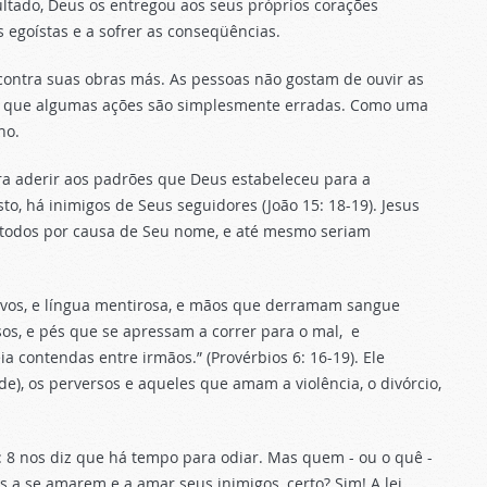
ultado, Deus os entregou aos seus próprios corações
 egoístas e a sofrer as conseqüências.
u contra suas obras más. As pessoas não gostam de ouvir as
de que algumas ações são simplesmente erradas. Como uma
ho.
 aderir aos padrões que Deus estabeleceu para a
o, há inimigos de Seus seguidores (João 15: 18-19). Jesus
r todos por causa de Seu nome, e até mesmo seriam
ltivos, e língua mentirosa, e mãos que derramam sangue
s, e pés que se apressam a correr para o mal,
e
 contendas entre irmãos.” (Provérbios 6: 16-19). Ele
e), os perversos e aqueles que amam a violência, o divórcio,
3: 8 nos diz que há tempo para odiar. Mas quem - ou o quê -
os a se amarem e a amar seus inimigos, certo? Sim! A lei