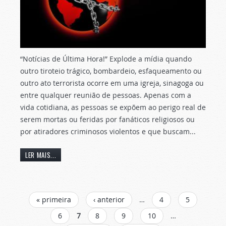
“Notícias de Última Hora!” Explode a mídia quando
outro tiroteio trágico, bombardeio, esfaqueamento ou
outro ato terrorista ocorre em uma igreja, sinagoga ou
entre qualquer reunião de pessoas. Apenas com a
vida cotidiana, as pessoas se expõem ao perigo real de
serem mortas ou feridas por fanáticos religiosos ou
por atiradores criminosos violentos e que buscam...
LER MAIS...
PÁGINAS
« primeira
‹ anterior
…
4
5
6
7
8
9
10
…