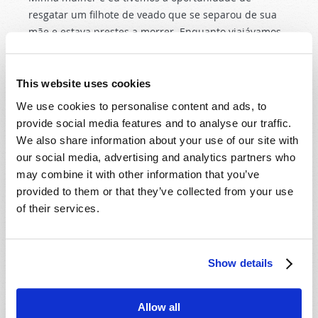
resgatar um filhote de veado que se separou de sua
mãe e estava prestes a morrer. Enquanto viajávamos
de ida e volta para um centro de reabilitação de
viados na Carolina do Norte, começamos a discutir
nossa experiência e ficou evidente que há muita
This website uses cookies
responsabilidade e alegria associadas a cuidar da
We use cookies to personalise content and ads, to
criação de Deus....
provide social media features and to analyse our traffic.
We also share information about your use of our site with
LER MAIS...
our social media, advertising and analytics partners who
may combine it with other information that you’ve
provided to them or that they’ve collected from your use
FORÇA DA FRAQUEZA
of their services.
19 Março 2025
Roger Meyer (guest columnist)
Tweet
Show details
Allow all