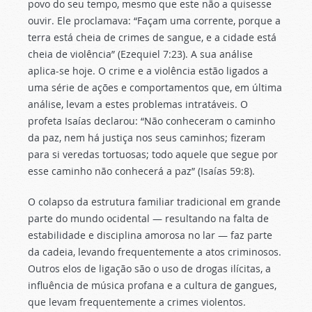
povo do seu tempo, mesmo que este não a quisesse
ouvir. Ele proclamava: “Façam uma corrente, porque a
terra está cheia de crimes de sangue, e a cidade está
cheia de violência” (Ezequiel 7:23). A sua análise
aplica-se hoje. O crime e a violência estão ligados a
uma série de ações e comportamentos que, em última
análise, levam a estes problemas intratáveis. O
profeta Isaías declarou: “Não conheceram o caminho
da paz, nem há justiça nos seus caminhos; fizeram
para si veredas tortuosas; todo aquele que segue por
esse caminho não conhecerá a paz” (Isaías 59:8).
O colapso da estrutura familiar tradicional em grande
parte do mundo ocidental — resultando na falta de
estabilidade e disciplina amorosa no lar — faz parte
da cadeia, levando frequentemente a atos criminosos.
Outros elos de ligação são o uso de drogas ilícitas, a
influência de música profana e a cultura de gangues,
que levam frequentemente a crimes violentos.