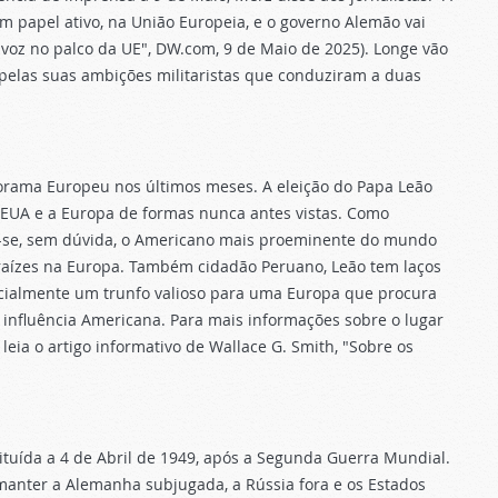
 papel ativo, na União Europeia, e o governo Alemão vai
 voz no palco da UE", DW.com, 9 de Maio de 2025). Longe vão
elas suas ambições militaristas que conduziram a duas
norama Europeu nos últimos meses. A eleição do Papa Leão
s EUA e a Europa de formas nunca antes vistas. Como
u-se, sem dúvida, o Americano mais proeminente do mundo
raízes na Europa. Também cidadão Peruano, Leão tem laços
cialmente um trunfo valioso para uma Europa que procura
influência Americana. Para mais informações sobre o lugar
ia o artigo informativo de Wallace G. Smith, "Sobre os
tituída a 4 de Abril de 1949, após a Segunda Guerra Mundial.
manter a Alemanha subjugada, a Rússia fora e os Estados