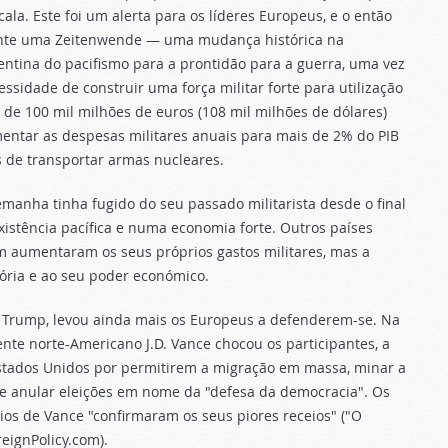
ala. Este foi um alerta para os líderes Europeus, e o então
ente uma Zeitenwende — uma mudança histórica na
tina do pacifismo para a prontidão para a guerra, uma vez
idade de construir uma força militar forte para utilização
 de 100 mil milhões de euros (108 mil milhões de dólares)
mentar as despesas militares anuais para mais de 2% do PIB
s de transportar armas nucleares.
anha tinha fugido do seu passado militarista desde o final
stência pacífica e numa economia forte. Outros países
m aumentaram os seus próprios gastos militares, mas a
ória e ao seu poder económico.
d Trump, levou ainda mais os Europeus a defenderem-se. Na
nte norte-Americano J.D. Vance chocou os participantes, a
 Estados Unidos por permitirem a migração em massa, minar a
a e anular eleições em nome da "defesa da democracia". Os
ios de Vance "confirmaram os seus piores receios" ("O
eignPolicy.com).