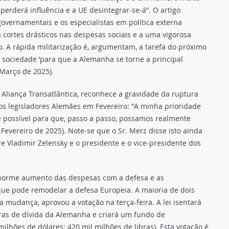
perderá influência e a UE desintegrar-se-á”. O artigo
overnamentais e os especialistas em política externa
cortes drásticos nas despesas sociais e a uma vigorosa
. A rápida militarização é, argumentam, a tarefa do próximo
 sociedade ‘para que a Alemanha se torne a principal
 Março de 2025).
Aliança Transatlântica, reconhece a gravidade da ruptura
aos legisladores Alemães em Fevereiro: "A minha prioridade
e possível para que, passo a passo, possamos realmente
 Fevereiro de 2025). Note-se que o Sr. Merz disse isto ainda
re Vladimir Zelensky e o presidente e o vice-presidente dos
enorme aumento das despesas com a defesa e as
ue pode remodelar a defesa Europeia. A maioria de dois
 mudança, aprovou a votação na terça-feira. A lei isentará
ras de dívida da Alemanha e criará um fundo de
milhões de dólares; 420 mil milhões de libras). Esta votação é