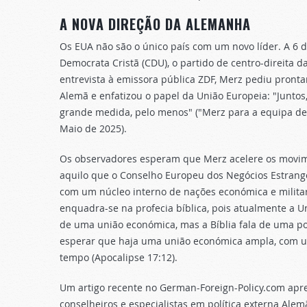
A NOVA DIREÇÃO DA ALEMANHA
Os EUA não são o único país com um novo líder. A 6 d
Democrata Cristã (CDU), o partido de centro-direita 
entrevista à emissora pública ZDF, Merz pediu pronta
Alemã e enfatizou o papel da União Europeia: "Junto
grande medida, pelo menos" ("Merz para a equipa de T
Maio de 2025).
Os observadores esperam que Merz acelere os movime
aquilo que o Conselho Europeu dos Negócios Estrange
com um núcleo interno de nações económica e milita
enquadra-se na profecia bíblica, pois atualmente a 
de uma união económica, mas a Bíblia fala de uma 
esperar que haja uma união económica ampla, com u
tempo (Apocalipse 17:12).
Um artigo recente no German-Foreign-Policy.com apre
conselheiros e especialistas em política externa A