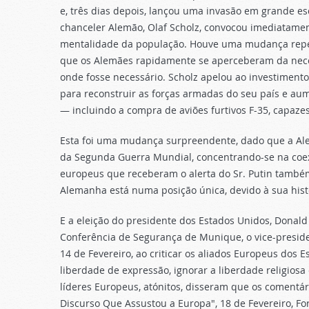
e, três dias depois, lançou uma invasão em grande esc
chanceler Alemão, Olaf Scholz, convocou imediatam
mentalidade da população. Houve uma mudança repen
que os Alemães rapidamente se aperceberam da necess
onde fosse necessário. Scholz apelou ao investimento
para reconstruir as forças armadas do seu país e au
— incluindo a compra de aviões furtivos F-35, capaze
Esta foi uma mudança surpreendente, dado que a Alem
da Segunda Guerra Mundial, concentrando-se na coexi
europeus que receberam o alerta do Sr. Putin també
Alemanha está numa posição única, devido à sua hist
E a eleição do presidente dos Estados Unidos, Donal
Conferência de Segurança de Munique, o vice-preside
14 de Fevereiro, ao criticar os aliados Europeus dos
liberdade de expressão, ignorar a liberdade religios
líderes Europeus, atónitos, disseram que os comentár
Discurso Que Assustou a Europa", 18 de Fevereiro, For