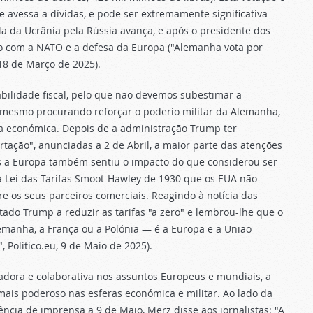
 avessa a dívidas, e pode ser extremamente significativa
a da Ucrânia pela Rússia avança, e após o presidente dos
o com a NATO e a defesa da Europa ("Alemanha vota por
18 de Março de 2025).
bilidade fiscal, pelo que não devemos subestimar a
 mesmo procurando reforçar o poderio militar da Alemanha,
a económica. Depois de a administração Trump ter
rtação", anunciadas a 2 de Abril, a maior parte das atenções
s a Europa também sentiu o impacto do que considerou ser
Lei das Tarifas Smoot-Hawley de 1930 que os EUA não
 os seus parceiros comerciais. Reagindo à notícia das
stado Trump a reduzir as tarifas "a zero" e lembrou-lhe que o
emanha, a França ou a Polónia — é a Europa e a União
 Politico.eu, 9 de Maio de 2025).
adora e colaborativa nos assuntos Europeus e mundiais, a
ais poderoso nas esferas económica e militar. Ao lado da
ncia de imprensa a 9 de Maio, Merz disse aos jornalistas: "A