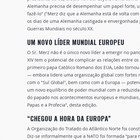
Alemanha precisa de desempenhar um papel forte, um
fazê-lo" ("Merz diz que a Alemanha está de volta com
os dias de uma Alemanha castigada e envergonhada p
Guerras Mundiais no século XX.
UM NOVO LÍDER MUNDIAL EUROPEU
O Sr. Merz não é o único novo líder a emergir no pa
XIV tem o potencial de complicar as relações entre o
primeiro papa Católico Romano dos EUA, Leão torno
— embora lidere uma organização global com fortes 
com o "Sul Global", bem como com a Europa — poten
um novo equilíbrio de poder mundial com a reduzida 
do papado nos acontecimentos europeus e mundiais, le
Papas e a Profecia", desta edição.
“CHEGOU A HORA DA EUROPA”
A Organização do Tratado do Atlântico Norte foi cons
Diz-se informalmente que a NATO foi formada “para 