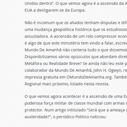
Unidos dentro”. O que vemos agora é a ascensão da Al
EUA a desligarem-se da Europa.
Não é incomum que os aliados tenham disputas e dife
uma mudança geopolítica histórica que os estudiosos 
assustadora. A ascensão de um rolo compressor econ
é algo de que este ministério tem vindo a falar, escre
Mundo De Amanhã não conteria tudo o que dissemos 
Disponibilizamos vários opúsculos que abordam diret
Metáfora ou Realidade Breve? Se ainda não leu este po
colaborador da Mundo De Amanhã, John H. Ogwyn, reco
impressa gratuita em OMundoDeAmanha.org. Também p
Regional mais próximo, listado nesta revista.
O que vemos agora acontecer é a ascensão de uma E
poderosa força militar de classe mundial com armas
protector. Num artigo intitulado "Será que a ameaç
austeridade?", o periódico Politico noticiou: