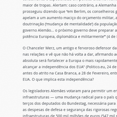
maior de tropas. Alertam: caso contrário, a Alemanha 
prosseguiu dizendo que “em Berlim, os conselheiros g
apelam a um aumento maciço do orçamento militar, a 
doutrinação (‘mudança de mentalidade’) da população
governo Alemão... o próximo governo deve preparar a
potência Europeia, diplomática e militarmente’” (4 de
O Chanceler Merz, um antigo e fervoroso defensor da 
nas relações e vê que não há volta a dar, afirmando 
absoluta será fortalecer a Europa o mais rapidament
alcançar a independência dos EUA" (Politico.eu, 24 de
antes do atrito na Casa Branca, a 28 de Fevereiro, ent
EUA. O que implica esta independência?
Os legisladores Alemães votaram para permitir um 
infraestruturas — uma mudança radical para o país q
terços dos deputados do Bundestag, necessária para a
as despesas de defesa e segurança das rigorosas reg
infraestruturas de 500 mil milhões de euros (547 mil 