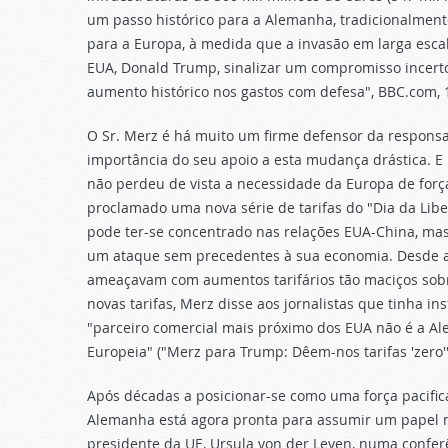
um passo histórico para a Alemanha, tradicionalmente
para a Europa, à medida que a invasão em larga escal
EUA, Donald Trump, sinalizar um compromisso incert
aumento histórico nos gastos com defesa", BBC.com, 
O Sr. Merz é há muito um firme defensor da responsa
importância do seu apoio a esta mudança drástica. E
não perdeu de vista a necessidade da Europa de forç
proclamado uma nova série de tarifas do "Dia da Libe
pode ter-se concentrado nas relações EUA-China, ma
um ataque sem precedentes à sua economia. Desde a 
ameaçavam com aumentos tarifários tão maciços sobre
novas tarifas, Merz disse aos jornalistas que tinha in
"parceiro comercial mais próximo dos EUA não é a Al
Europeia" ("Merz para Trump: Dêem-nos tarifas 'zero'",
Após décadas a posicionar-se como uma força pacific
Alemanha está agora pronta para assumir um papel m
presidente da UE, Ursula von der Leyen, numa conferê