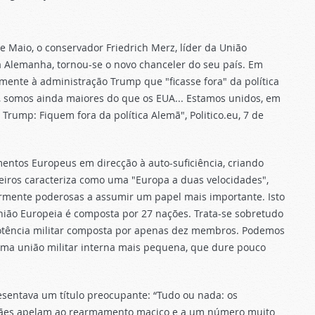
e Maio, o conservador Friedrich Merz, líder da União
da Alemanha, tornou-se o novo chanceler do seu país. Em
mente à administração Trump que "ficasse fora" da política
s, somos ainda maiores do que os EUA... Estamos unidos, em
rump: Fiquem fora da política Alemã", Politico.eu, 7 de
ntos Europeus em direcção à auto-suficiência, criando
iros caracteriza como uma "Europa a duas velocidades",
rmente poderosas a assumir um papel mais importante. Isto
União Europeia é composta por 27 nações. Trata-se sobretudo
potência militar composta por apenas dez membros. Podemos
ma união militar interna mais pequena, que dure pouco
sentava um título preocupante: “Tudo ou nada: os
lemães apelam ao rearmamento maciço e a um número muito