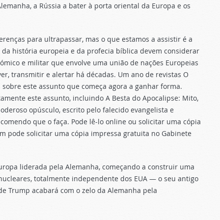
emanha, a Rússia a bater à porta oriental da Europa e os
renças para ultrapassar, mas o que estamos a assistir é a
da história europeia e da profecia bíblica devem considerar
ómico e militar que envolve uma união de nações Europeias
ver, transmitir e alertar há décadas. Um ano de revistas O
sobre este assunto que começa agora a ganhar forma.
amente este assunto, incluindo A Besta do Apocalipse: Mito,
deroso opúsculo, escrito pelo falecido evangelista e
mendo que o faça. Pode lê-lo online ou solicitar uma cópia
ode solicitar uma cópia impressa gratuita no Gabinete
uropa liderada pela Alemanha, começando a construir uma
 nucleares, totalmente independente dos EUA — o seu antigo
a de Trump acabará com o zelo da Alemanha pela