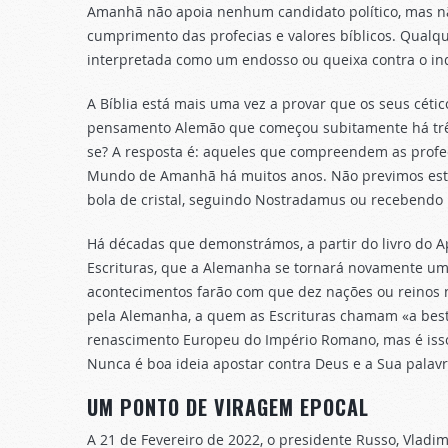
Amanhã não apoia nenhum candidato político, mas n
cumprimento das profecias e valores bíblicos. Qualqu
interpretada como um endosso ou queixa contra o indi
A Bíblia está mais uma vez a provar que os seus cét
pensamento Alemão que começou subitamente há três
se? A resposta é: aqueles que compreendem as profec
Mundo de Amanhã há muitos anos. Não previmos est
bola de cristal, seguindo Nostradamus ou recebendo u
Há décadas que demonstrámos, a partir do livro do Ap
Escrituras, que a Alemanha se tornará novamente um
acontecimentos farão com que dez nações ou reinos 
pela Alemanha, a quem as Escrituras chamam «a besta
renascimento Europeu do Império Romano, mas é isso 
Nunca é boa ideia apostar contra Deus e a Sua palavr
UM PONTO DE VIRAGEM EPOCAL
A 21 de Fevereiro de 2022, o presidente Russo, Vladim