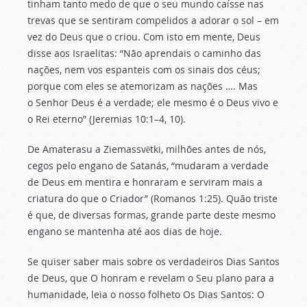
tinham tanto medo de que o seu mundo caísse nas
trevas que se sentiram compelidos a adorar o sol – em
vez do Deus que o criou. Com isto em mente, Deus
disse aos Israelitas: “Não aprendais o caminho das
nações, nem vos espanteis com os sinais dos céus;
porque com eles se atemorizam as nações …. Mas
o Senhor Deus é a verdade; ele mesmo é o Deus vivo e
o Rei eterno” (Jeremias 10:1–4, 10).
De Amaterasu a Ziemassvētki, milhões antes de nós,
cegos pelo engano de Satanás, “mudaram a verdade
de Deus em mentira e honraram e serviram mais a
criatura do que o Criador” (Romanos 1:25). Quão triste
é que, de diversas formas, grande parte deste mesmo
engano se mantenha até aos dias de hoje.
Se quiser saber mais sobre os verdadeiros Dias Santos
de Deus, que O honram e revelam o Seu plano para a
humanidade, leia o nosso folheto Os Dias Santos: O