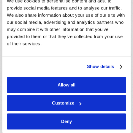
We use cookies to personalise content and ads, to
provide social media features and to analyse our traffic.
We also share information about your use of our site with
our social media, advertising and analytics partners who
may combine it with other information that you’ve
provided to them or that they’ve collected from your use
of their services.
Show details
Allow all
Customize
TRÊS PROFECIAS QUE IRÃO MUDAR A SUA
Deny
VIDA