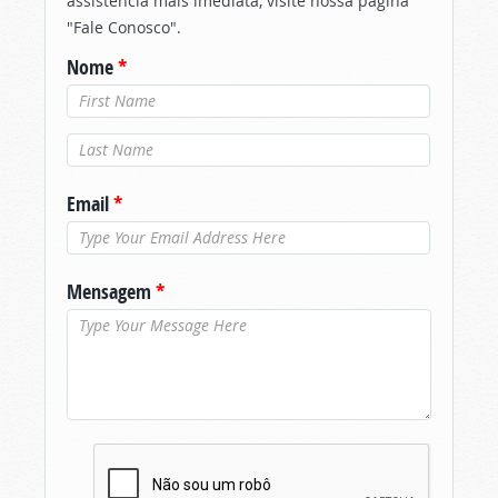
assistência mais imediata, visite nossa página
"Fale Conosco".
Nome
*
Último nome
*
Email
*
Mensagem
*