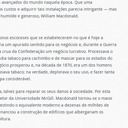
mais avançados do mundo naquela época. Que uma
 custos e adquirir tais instalações parecia intrigante — mas
o humilde e generoso, William Macdonald.
onos escoceses que se estabeleceram no que é hoje a
nha um apurado sentido para os negócios e, durante a Guerra
a crua da Confederação um negócio lucrativo. Processava o
ndia tabaco para cachimbo e de mascar para os estados do
egócio prosperou e, na década de 1870, era um dos homens
ava tabaco; na verdade, deplorava o seu uso, e fazer tanta
pa considerável.
, talvez para reparar os seus danos à sociedade. Por esta
retor da Universidade McGill. Macdonald tornou-se o maior
investindo o equivalente moderno a dezenas de milhões de
Financiou a construção de edifícios que albergariam os
ltura.