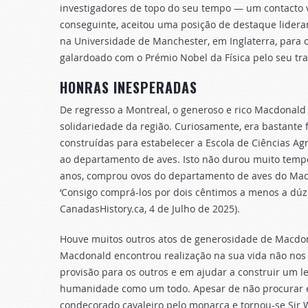
investigadores de topo do seu tempo — um contacto v
conseguinte, aceitou uma posição de destaque lidera
na Universidade de Manchester, em Inglaterra, para
galardoado com o Prémio Nobel da Física pelo seu tra
HONRAS INESPERADAS
De regresso a Montreal, o generoso e rico Macdonald 
solidariedade da região. Curiosamente, era bastante f
construídas para estabelecer a Escola de Ciências Ag
ao departamento de aves. Isto não durou muito tempo
anos, comprou ovos do departamento de aves do Macdo
‘Consigo comprá-los por dois cêntimos a menos a dúz
CanadasHistory.ca, 4 de Julho de 2025).
Houve muitos outros atos de generosidade de Macdon
Macdonald encontrou realização na sua vida não nos
provisão para os outros e em ajudar a construir um l
humanidade como um todo. Apesar de não procurar el
condecorado cavaleiro pelo monarca e tornou-se Sir 