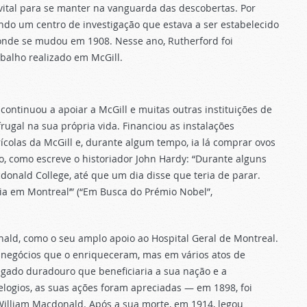
ital para se manter na vanguarda das descobertas. Por
ndo um centro de investigação que estava a ser estabelecido
 onde se mudou em 1908. Nesse ano, Rutherford foi
balho realizado em McGill.
continuou a apoiar a McGill e muitas outras instituições de
rugal na sua própria vida. Financiou as instalações
rícolas da McGill e, durante algum tempo, ia lá comprar ovos
, como escreve o historiador John Hardy: “Durante alguns
nald College, até que um dia disse que teria de parar.
ia em Montreal’” (“Em Busca do Prémio Nobel”,
ald, como o seu amplo apoio ao Hospital Geral de Montreal.
 negócios que o enriqueceram, mas em vários atos de
egado duradouro que beneficiaria a sua nação e a
ogios, as suas ações foram apreciadas — em 1898, foi
William Macdonald. Após a sua morte, em 1914, legou