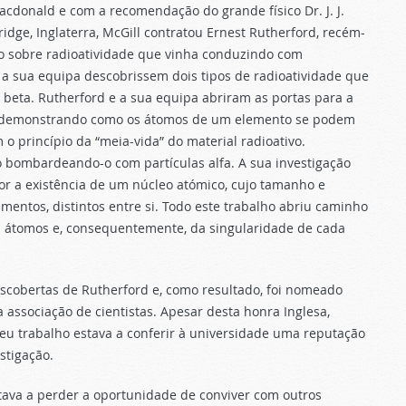
cdonald e com a recomendação do grande físico Dr. J. J.
ge, Inglaterra, McGill contratou Ernest Rutherford, recém-
o sobre radioatividade que vinha conduzindo com
 sua equipa descobrissem dois tipos de radioatividade que
 beta. Rutherford e a sua equipa abriram as portas para a
, demonstrando como os átomos de um elemento se podem
 princípio da “meia-vida” do material radioativo.
bombardeando-o com partículas alfa. A sua investigação
or a existência de um núcleo atómico, cujo tamanho e
mentos, distintos entre si. Todo este trabalho abriu caminho
 átomos e, consequentemente, da singularidade de cada
scobertas de Rutherford e, como resultado, foi nomeado
associação de cientistas. Apesar desta honra Inglesa,
seu trabalho estava a conferir à universidade uma reputação
stigação.
tava a perder a oportunidade de conviver com outros