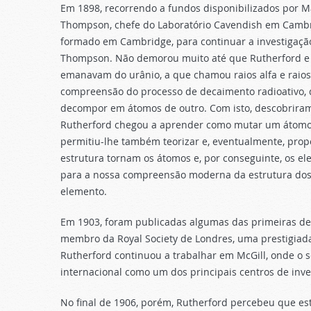
Em 1898, recorrendo a fundos disponibilizados por Ma
Thompson, chefe do Laboratório Cavendish em Cambrid
formado em Cambridge, para continuar a investigaçã
Thompson. Não demorou muito até que Rutherford e a
emanavam do urânio, a que chamou raios alfa e raios
compreensão do processo de decaimento radioativo
decompor em átomos de outro. Com isto, descobriram o
Rutherford chegou a aprender como mutar um átomo 
permitiu-lhe também teorizar e, eventualmente, prop
estrutura tornam os átomos e, por conseguinte, os ele
para a nossa compreensão moderna da estrutura dos
elemento.
Em 1903, foram publicadas algumas das primeiras de
membro da Royal Society de Londres, uma prestigiada 
Rutherford continuou a trabalhar em McGill, onde o 
internacional como um dos principais centros de inve
No final de 1906, porém, Rutherford percebeu que es