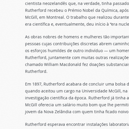
cientista neozelandês que, na verdade, tinha passa
Rutherford recebeu o Prémio Nobel da Química, após 
McGill, em Montreal. O trabalho que realizou duran
era científica e, eventualmente, deu início à “era nucle
As obras nobres de homens e mulheres tão important
pessoas cujas contribuições discretas abrem caminho 
os esforços humildes de outro indivíduo — um homem
Rutherford, juntamente com muitas outras realizaçõe
chamado William Macdonald fez doações substanciais
Rutherford.
Em 1897, Rutherford acabara de concluir uma bolsa d
quando aceitou um cargo na Universidade McGill, na 
investigação científica da época. Rutherford já tinha 
McGill oferecia um salário muito bom que lhe permiti
jovem da Nova Zelândia com quem tinha ficado noivo
Rutherford esperava encontrar instalações laborator