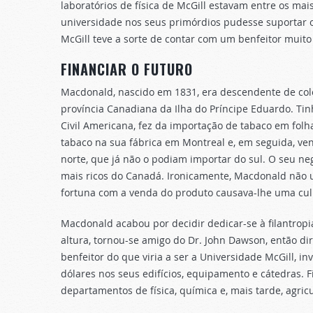
laboratórios de física de McGill estavam entre os 
universidade nos seus primórdios pudesse suportar os
McGill teve a sorte de contar com um benfeitor muit
FINANCIAR O FUTURO
Macdonald, nascido em 1831, era descendente de col
província Canadiana da Ilha do Príncipe Eduardo. Ti
Civil Americana, fez da importação de tabaco em folh
tabaco na sua fábrica em Montreal e, em seguida, ve
norte, que já não o podiam importar do sul. O seu n
mais ricos do Canadá. Ironicamente, Macdonald não us
fortuna com a venda do produto causava-lhe uma cul
Macdonald acabou por decidir dedicar-se à filantropia
altura, tornou-se amigo do Dr. John Dawson, então di
benfeitor do que viria a ser a Universidade McGill, 
dólares nos seus edifícios, equipamento e cátedras. 
departamentos de física, química e, mais tarde, agricu