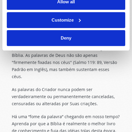
Allow all
Nenhum movimento, cientista, cultura ou país tem o
poder de transformar cromossomos XX em
cromossomos XY, errado em certo ou morte em vida -
Customize
porque Deus determina essas coisas. Somente o
Criador de homem e mulher, céu e terra, certo e
Deny
errado, e todas as verdades relacionadas tem esse
poder, e Ele os cinzelou em realidade e os registrou na
Bíblia. As palavras de Deus não são apenas
"firmemente fixadas nos céus" (Salmo 119: 89, Versão
Padrão em Inglês), mas também sustentam esses
céus.
As palavras do Criador nunca podem ser
verdadeiramente ou permanentemente canceladas,
censuradas ou alteradas por Suas criações.
Há uma “fome da palavra” chegando em nosso tempo?
Aprenda por que a Bíblia é realmente o melhor livro
de conhecimento e fuja das idéias tolas desta época.