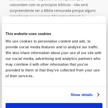
concordam com os princípios bíblicos - não será
surpreendente ver a Bíblia censurada porque alguns
consideram seus ensinos "discriminatórios" ou
"ofensivos".
No entanto, a Bíblia também dá um sonoro não à
This website uses cookies
questão de saber se ela será cancelada, porque a
We use cookies to personalise content and ads, to
palavra de Deus não pode ser verdadeiramente ou
provide social media features and to analyse our traffic.
permanentemente cancelada - é aquela pela qual
We also share information about your use of our site with
Cristo sustenta o universo (Hebreus 1: 3), dura para
our social media, advertising and analytics partners who
sempre (1 Pedro 1:25), e mesmo é onde Deus declara o
may combine it with other information that you’ve
fim desde o início e a realidade em que os seres
provided to them or that they’ve collected from your use
humanos vivem (Isaías 46:10; Atos 17:28). Uma
of their services.
sociedade que tenta cancelar as palavras de Deus
acabará sendo cancelada por essas mesmas palavras
- a menos que seu povo se arrependa.
Show details
Embora a Bíblia possa eventualmente ser cancelada
ou censurada de alguma forma, isto não durará.