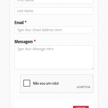
Último nome
*
Email
*
Mensagem
*