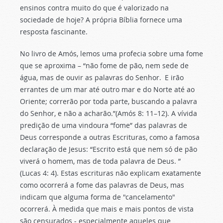
ensinos contra muito do que é valorizado na
sociedade de hoje? A própria Bíblia fornece uma
resposta fascinante.
No livro de Amós, lemos uma profecia sobre uma fome
que se aproxima – “não fome de pão, nem sede de
água, mas de ouvir as palavras do Senhor.
E irão
errantes de um mar até outro mar e do Norte até ao
Oriente; correrão por toda parte, buscando a palavra
do Senhor, e não a acharão.”(Amós 8: 11–12). A vívida
predição de uma vindoura “fome” das palavras de
Deus corresponde a outras Escrituras, como a famosa
declaração de Jesus: “Escrito está que nem só de pão
viverá o homem, mas de toda palavra de Deus. ”
(Lucas 4: 4). Estas escrituras não explicam exatamente
como ocorrerá a fome das palavras de Deus, mas
indicam que alguma forma de "cancelamento"
ocorrerá. À medida que mais e mais pontos de vista
são censurados - especialmente aqueles que