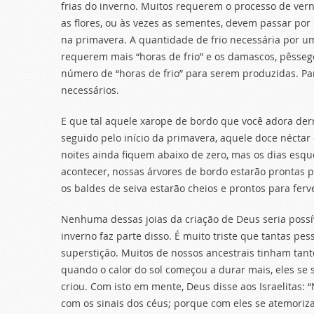
frias do inverno. Muitos requerem o processo de vern
as flores, ou às vezes as sementes, devem passar por
na primavera. A quantidade de frio necessária por u
requerem mais “horas de frio” e os damascos, pêsse
número de “horas de frio” para serem produzidas. Para
necessários.
E que tal aquele xarope de bordo que você adora der
seguido pelo início da primavera, aquele doce néctar
noites ainda fiquem abaixo de zero, mas os dias es
acontecer, nossas árvores de bordo estarão prontas
os baldes de seiva estarão cheios e prontos para fer
Nenhuma dessas joias da criação de Deus seria possív
inverno faz parte disso. É muito triste que tantas 
superstição. Muitos de nossos ancestrais tinham ta
quando o calor do sol começou a durar mais, eles se 
criou. Com isto em mente, Deus disse aos Israelitas:
com os sinais dos céus; porque com eles se atemoriza