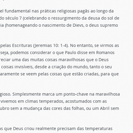
el fundamental nas práticas religiosas pagãs ao longo da
do século 7 (celebrando o ressurgimento da deusa do sol de
tônia (homenageando o nascimento de Dievs, o deus supremo
elas Escrituras (Jeremias 10: 1-4). No entanto, se virmos as
eseja, podemos considerar o que Paulo disse em Romanos
preciar uma das muitas coisas maravilhosas que o Deus
 coisas invisíveis, desde a criação do mundo, tanto o seu
aramente se veem pelas coisas que estão criadas, para que
religioso. Simplesmente marca um ponto-chave na maravilhosa
ue vivemos em climas temperados, acostumados com as
tubro sem a mudança das cores das folhas, ou um Abril sem
tas que Deus criou realmente precisam das temperaturas