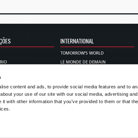
ÇÕES
INTERNATIONAL
TOMORROW'S WORLD
RIO
LE MONDE DE DEMAIN
EL MUNDO DE MAÑANA
s
DIE WELT VON MORGEN
ise content and ads, to provide social media features and to anal
WERELD VAN MORGEN
about your use of our site with our social media, advertising and
WERELD VAN MORE
t with other information that you’ve provided to them or that the
عالم الغد
ices.
未来世界
עולם המחר
कल का विश्व