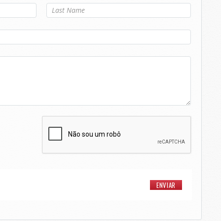
Último nome
*