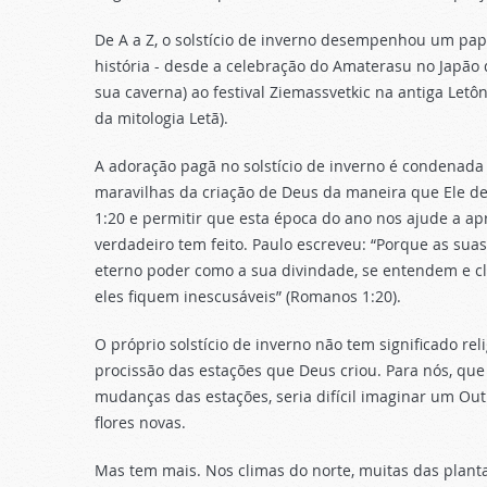
De A a Z, o solstício de inverno desempenhou um pap
história - desde a celebração do Amaterasu no Japão 
sua caverna) ao festival Ziemassvetkic na antiga Le
da mitologia Letã).
A adoração pagã no solstício de inverno é condenada p
maravilhas da criação de Deus da maneira que Ele d
1:20 e permitir que esta época do ano nos ajude a a
verdadeiro tem feito. Paulo escreveu: “Porque as suas
eterno poder como a sua divindade, se entendem e cl
eles fiquem inescusáveis” (Romanos 1:20).
O próprio solstício de inverno não tem significado 
procissão das estações que Deus criou. Para nós, q
mudanças das estações, seria difícil imaginar um Ou
flores novas.
Mas tem mais. Nos climas do norte, muitas das plan