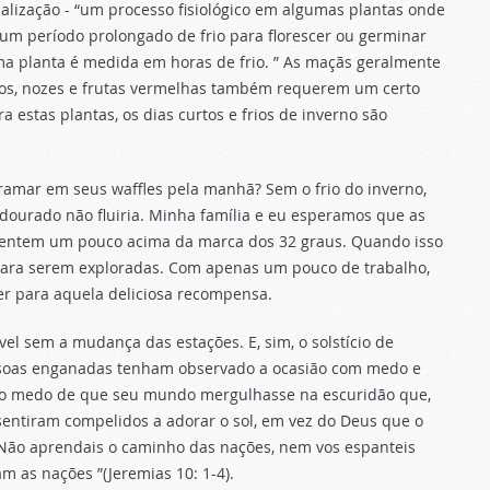
alização - “um processo fisiológico em algumas plantas onde
 um período prolongado de frio para florescer ou germinar
ma planta é medida em horas de frio. ” As maçãs geralmente
gos, nozes e frutas vermelhas também requerem um certo
 estas plantas, os dias curtos e frios de inverno são
ramar em seus waffles pela manhã? Sem o frio do inverno,
 dourado não fluiria. Minha família e eu esperamos que as
quentem um pouco acima da marca dos 32 graus. Quando isso
 para serem exploradas. Com apenas um pouco de trabalho,
ver para aquela deliciosa recompensa.
el sem a mudança das estações. E, sim, o solstício de
pessoas enganadas tenham observado a ocasião com medo e
nto medo de que seu mundo mergulhasse na escuridão que,
sentiram compelidos a adorar o sol, em vez do Deus que o
 “Não aprendais o caminho das nações, nem vos espanteis
m as nações ”(Jeremias 10: 1-4).