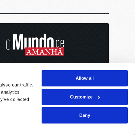
Allow all
yse our traffic.
 analytics
Customize
y’ve collected
Deny