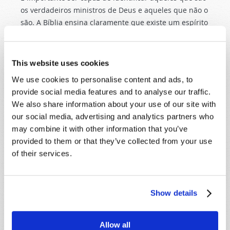
os verdadeiros ministros de Deus e aqueles que não o
são. A Bíblia ensina claramente que existe um espírito
adversário chamado Satanás, o diabo, e que
confundiu e enganou o mundo inteiro (Apocalipse
12:9). A confusão do mundo pode ser evitada
This website uses cookies
considerando os pontos que mencionamos, olhando
We use cookies to personalise content and ads, to
através da lente bíblica do que constitui um homem
provide social media features and to analyse our traffic.
de Deus. Supere os enganos do diabo — considere
We also share information about your use of our site with
estes princípios simples da próxima vez que estiver a
our social media, advertising and analytics partners who
tentar reconhecer um homem de Deus.
may combine it with other information that you’ve
provided to them or that they’ve collected from your use
Os verdadeiros homens de Deus operarão dentro da
of their services.
verdadeira Igreja de Deus. Sabe onde encontrá-la?
Leia "
Restaurando A Cristandade Original
" e "
Onde
Está a Verdadeira Igreja de Deus Hoje?
" — aqui
mesmo em omundodeamanha.org.
Show details
Allow all