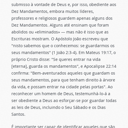
submisso à vontade de Deus e, por isso, obediente aos
Dez Mandamentos, embora muitos líderes,
professores e religiosos guardem apenas alguns dos
Dez Mandamentos. Alguns até ensinam que foram
abolidos ou «eliminados» — mas não é isso que as
Escrituras mostram. O Apóstolo João escreveu que
"nisto sabemos que o conhecemos: se guardarmos os
seus mandamentos" (1 João 2:3-4). Em Mateus 19:17, o
próprio Cristo disse: "Se queres entrar na vida
[eterna], guarda os mandamentos", e Apocalipse 22:14
confirma: "Bem-aventurados aqueles que guardam os
seus mandamentos, para que tenham direito à árvore
da vida, e possam entrar na cidade pelas portas". Ao
reconhecer um homem de Deus, testemunhá-lo-á a
ser obediente a Deus ao esforçar-se por guardar todas
as leis de Deus, incluindo o Seu Sábado e os Dias
Santos.
É importante ser capaz de identificar aqueles que são